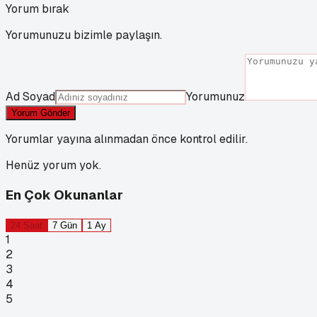
Yorum bırak
Yorumunuzu bizimle paylaşın.
Ad Soyad
Yorumunuz
Yorum Gönder
Yorumlar yayına alınmadan önce kontrol edilir.
Henüz yorum yok.
En Çok Okunanlar
24 Saat
7 Gün
1 Ay
1
2
3
4
5