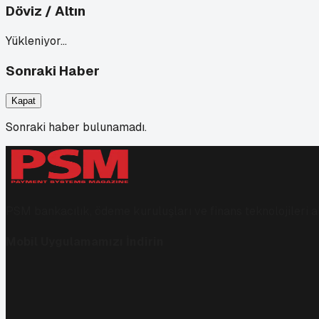
Döviz / Altın
Yükleniyor…
Sonraki Haber
Kapat
Sonraki haber bulunamadı.
PSM bankacılık, ödeme kuruluşları ve finans teknolojileri al
Mobil Uygulamamızı İndirin