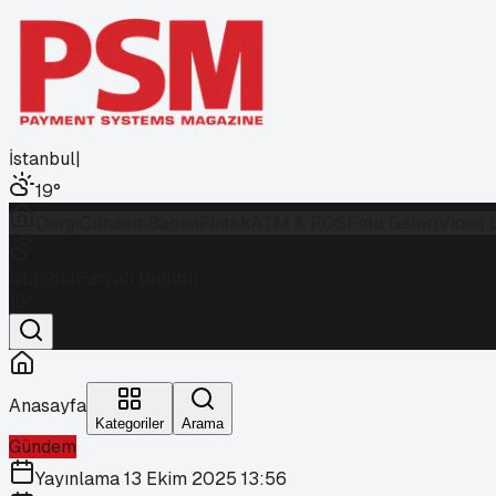
İstanbul
|
19
°
Dergi
Gündem
Banka
Fintek
ATM & POS
Foto Galeri
Video 
İstanbul
Parçalı Bulutlu
19
°
Anasayfa
Kategoriler
Arama
Gündem
Yayınlama
13 Ekim 2025 13:56