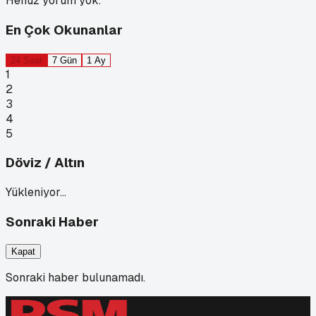
Henüz yorum yok.
En Çok Okunanlar
24 Saat
7 Gün
1 Ay
1
2
3
4
5
Döviz / Altın
Yükleniyor…
Sonraki Haber
Kapat
Sonraki haber bulunamadı.