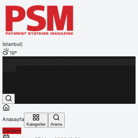
İstanbul
|
19
°
Dergi
Gündem
Banka
Fintek
ATM & POS
Foto Galeri
Video
Galeri
İstanbul
Parçalı Bulutlu
19
°
Anasayfa
Kategoriler
Arama
Gündem