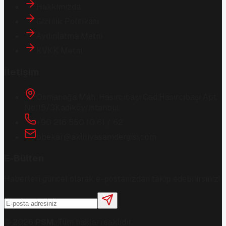
Hakkımızda
Gizlilik Politikası
Aydınlatma Metni
KVKK Metni
İletişim
Osmanağa Mah. Hasırcıbaşı Cad.
Hasırcıbaşı Apt.
No:15/3
Kadıköy/İstanbul
+90 216 550 10 61 / 62
bbekar@akilliyasamdergisi.com
E-Bülten
Haberleri güncel olarak e-postanızdan takip edebilirsiniz!
©
2026
PSM
. Tüm hakları saklıdır.