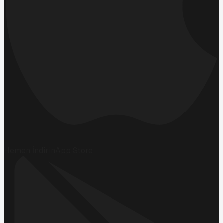
Hemen İndirin
App Store