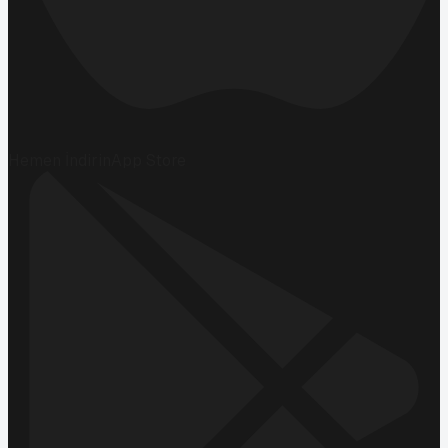
Hemen İndirin
App Store