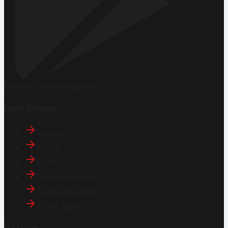
Hemen İndirin
Google Play
Hızlı Erişim
İletişim
Künye
Hakkımızda
Gizlilik Politikası
Aydınlatma Metni
KVKK Metni