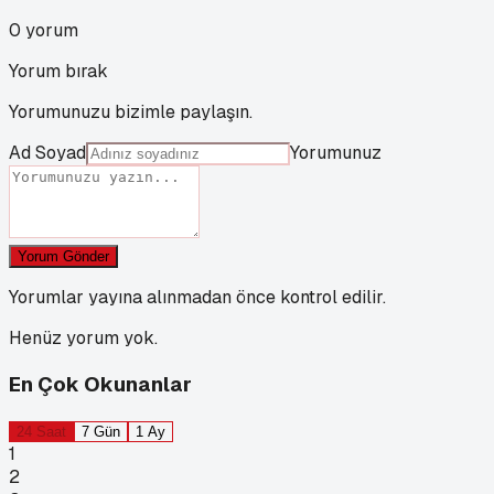
0
yorum
Yorum bırak
Yorumunuzu bizimle paylaşın.
Ad Soyad
Yorumunuz
Yorum Gönder
Yorumlar yayına alınmadan önce kontrol edilir.
Henüz yorum yok.
En Çok Okunanlar
24 Saat
7 Gün
1 Ay
1
2