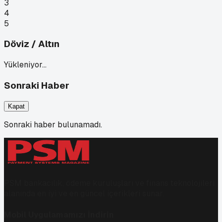
3
4
5
Döviz / Altın
Yükleniyor…
Sonraki Haber
Kapat
Sonraki haber bulunamadı.
PSM bankacılık, ödeme kuruluşları ve finans teknolojileri
alanında en iyi ve en güncel içerikleri sunar.
Mobil Uygulamamızı İndirin