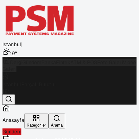
İstanbul
|
19
°
Dergi
Gündem
Banka
Fintek
ATM & POS
Foto Galeri
Video
Galeri
İstanbul
Parçalı Bulutlu
19
°
Anasayfa
Kategoriler
Arama
Gündem