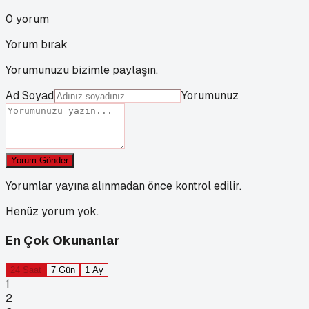
0
yorum
Yorum bırak
Yorumunuzu bizimle paylaşın.
Ad Soyad
Yorumunuz
Yorum Gönder
Yorumlar yayına alınmadan önce kontrol edilir.
Henüz yorum yok.
En Çok Okunanlar
24 Saat
7 Gün
1 Ay
1
2