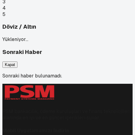
3
4
5
Döviz / Altın
Yükleniyor…
Sonraki Haber
Kapat
Sonraki haber bulunamadı.
PSM bankacılık, ödeme kuruluşları ve finans teknolojileri
alanında en iyi ve en güncel içerikleri sunar.
Mobil Uygulamamızı İndirin