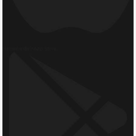
Hemen İndirin
App Store