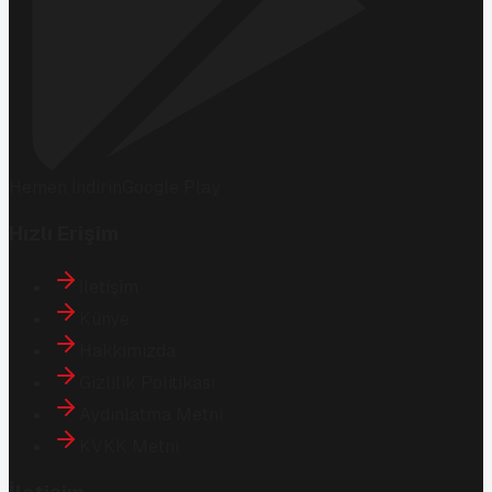
Hemen İndirin
Google Play
Hızlı Erişim
İletişim
Künye
Hakkımızda
Gizlilik Politikası
Aydınlatma Metni
KVKK Metni