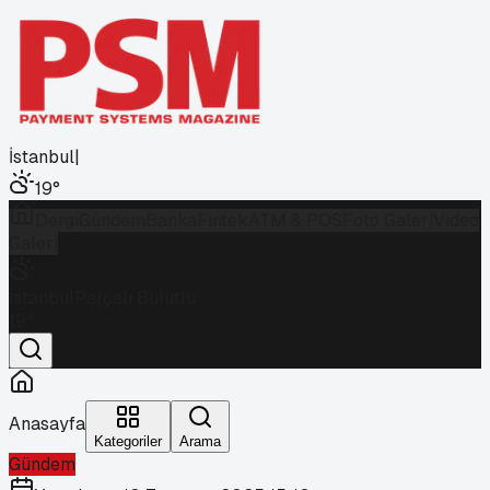
İstanbul
|
19
°
Dergi
Gündem
Banka
Fintek
ATM & POS
Foto Galeri
Video
Galeri
İstanbul
Parçalı Bulutlu
19
°
Anasayfa
Kategoriler
Arama
Gündem