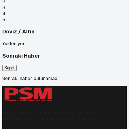
2
3
4
5
Döviz / Altın
Yükleniyor…
Sonraki Haber
Kapat
Sonraki haber bulunamadı.
PSM bankacılık, ödeme kuruluşları ve finans teknolojileri
alanında en iyi ve en güncel içerikleri sunar.