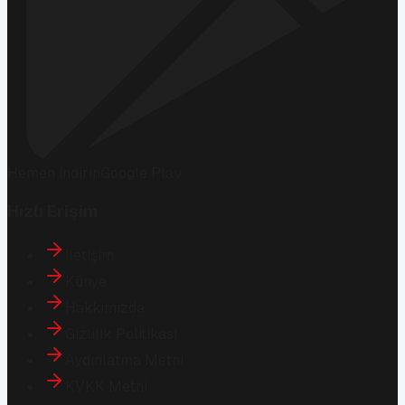
Hemen İndirin
Google Play
Hızlı Erişim
İletişim
Künye
Hakkımızda
Gizlilik Politikası
Aydınlatma Metni
KVKK Metni