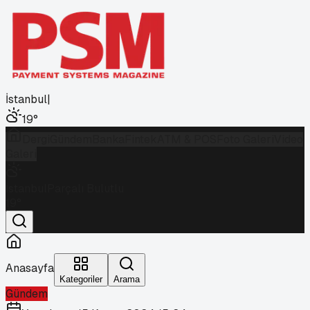
İstanbul
|
19
°
Dergi
Gündem
Banka
Fintek
ATM & POS
Foto Galeri
Video
Galeri
İstanbul
Parçalı Bulutlu
19
°
Anasayfa
Kategoriler
Arama
Gündem