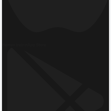
Hemen İndirin
App Store