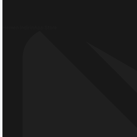
Hemen İndirin
App Store