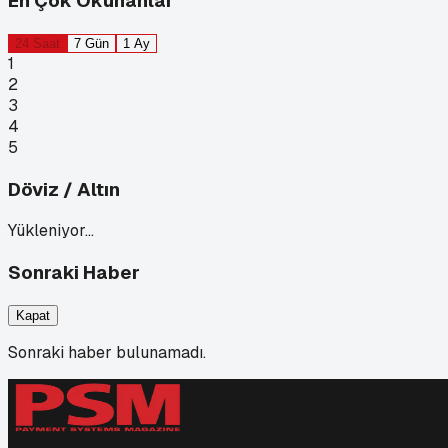
En Çok Okunanlar
24 Saat
7 Gün
1 Ay
1
2
3
4
5
Döviz / Altın
Yükleniyor…
Sonraki Haber
Kapat
Sonraki haber bulunamadı.