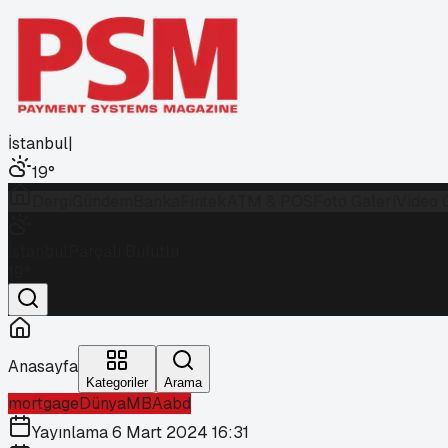
İstanbul
|
19
°
Dergi
Gündem
Banka
Fintek
ATM & POS
Foto Galeri
Video 
İstanbul
Parçalı Bulutlu
19
°
Anasayfa
Kategoriler
Arama
mortgage
Dünya
MBA
abd
Yayınlama
6 Mart 2024 16:31