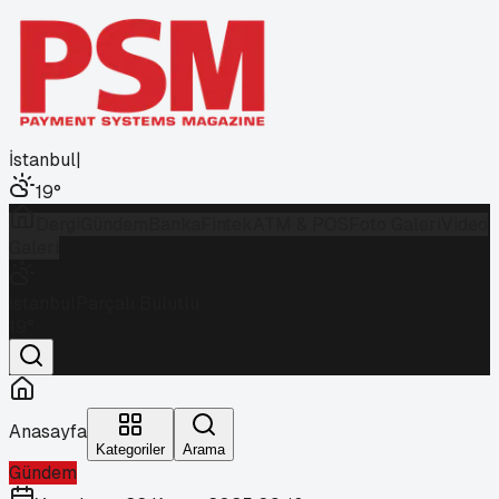
İstanbul
|
19
°
Dergi
Gündem
Banka
Fintek
ATM & POS
Foto Galeri
Video
Galeri
İstanbul
Parçalı Bulutlu
19
°
Anasayfa
Kategoriler
Arama
Gündem