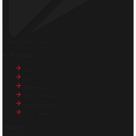
Hemen İndirin
Google Play
Hızlı Erişim
İletişim
Künye
Hakkımızda
Gizlilik Politikası
Aydınlatma Metni
KVKK Metni
İletişim