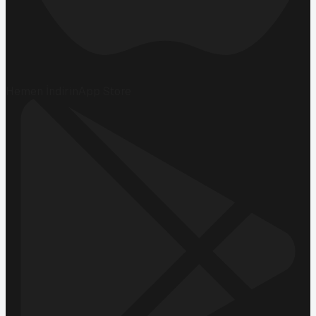
Hemen İndirin
App Store