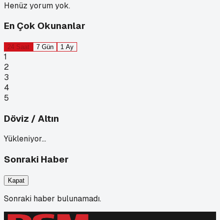
Henüz yorum yok.
En Çok Okunanlar
24 Saat
7 Gün
1 Ay
1
2
3
4
5
Döviz / Altın
Yükleniyor…
Sonraki Haber
Kapat
Sonraki haber bulunamadı.