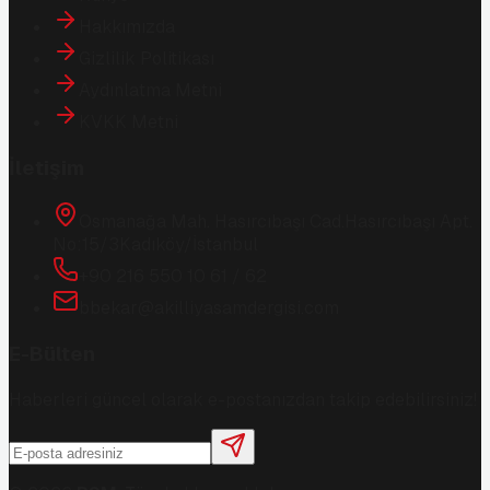
Hakkımızda
Gizlilik Politikası
Aydınlatma Metni
KVKK Metni
İletişim
Osmanağa Mah. Hasırcıbaşı Cad.
Hasırcıbaşı Apt.
No:15/3
Kadıköy/İstanbul
+90 216 550 10 61 / 62
bbekar@akilliyasamdergisi.com
E-Bülten
Haberleri güncel olarak e-postanızdan takip edebilirsiniz!