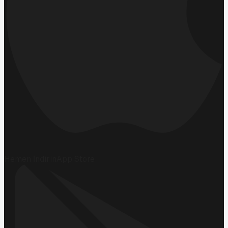
Hemen İndirin
App Store