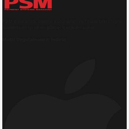
PSM bankacılık, ödeme kuruluşları ve finans teknolojileri
alanında en iyi ve en güncel içerikleri sunar.
Mobil Uygulamamızı İndirin