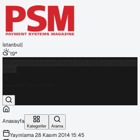
İstanbul
|
19
°
Dergi
Gündem
Banka
Fintek
ATM & POS
Foto Galeri
Video
Galeri
İstanbul
Parçalı Bulutlu
19
°
Anasayfa
Kategoriler
Arama
Yayınlama
28 Kasım 2014 15:45