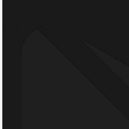
Hemen İndirin
App Store