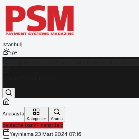
İstanbul
|
19
°
Dergi
Gündem
Banka
Fintek
ATM & POS
Foto Galeri
Video 
İstanbul
Parçalı Bulutlu
19
°
Anasayfa
Kategoriler
Arama
deutsche bank
Finans
tl
faiz
Yayınlama
23 Mart 2024 07:16