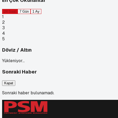
En Çok Okunanlar
24 Saat
7 Gün
1 Ay
1
2
3
4
5
Döviz / Altın
Yükleniyor…
Sonraki Haber
Kapat
Sonraki haber bulunamadı.