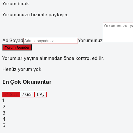
Yorum bırak
Yorumunuzu bizimle paylaşın.
Ad Soyad
Yorumunuz
Yorum Gönder
Yorumlar yayına alınmadan önce kontrol edilir.
Henüz yorum yok.
En Çok Okunanlar
24 Saat
7 Gün
1 Ay
1
2
3
4
5