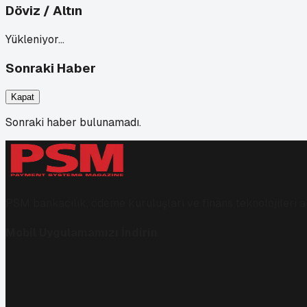
Döviz / Altın
Yükleniyor…
Sonraki Haber
Kapat
Sonraki haber bulunamadı.
PSM bankacılık, ödeme kuruluşları ve finans teknolojileri al
Mobil Uygulamamızı İndirin