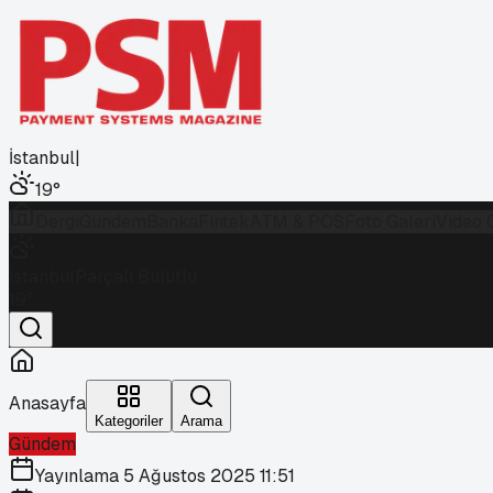
İstanbul
|
19
°
Dergi
Gündem
Banka
Fintek
ATM & POS
Foto Galeri
Video 
İstanbul
Parçalı Bulutlu
19
°
Anasayfa
Kategoriler
Arama
Gündem
Yayınlama
5 Ağustos 2025 11:51