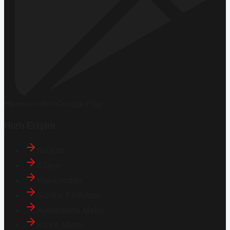
Hemen İndirin
Google Play
Hızlı Erişim
İletişim
Künye
Hakkımızda
Gizlilik Politikası
Aydınlatma Metni
KVKK Metni