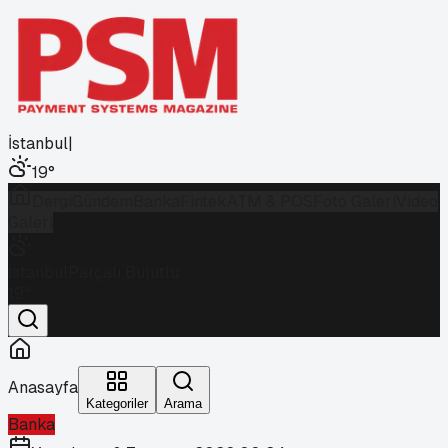
İstanbul
|
19
°
Dergi
Gündem
Banka
Fintek
ATM & POS
Foto Galeri
Video
Galeri
İstanbul
Parçalı Bulutlu
19
°
Anasayfa
Kategoriler
Arama
Banka