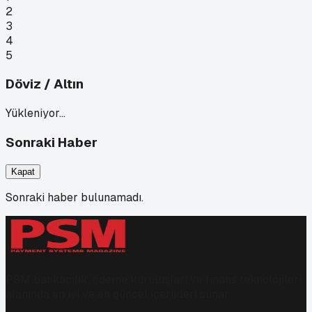
2
3
4
5
Döviz / Altın
Yükleniyor…
Sonraki Haber
Kapat
Sonraki haber bulunamadı.
PSM bankacılık, ödeme kuruluşları ve finans teknolojileri
alanında en iyi ve en güncel içerikleri sunar.