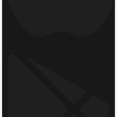
Hemen İndirin
App Store