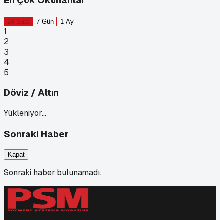
En Çok Okunanlar
24 Saat
7 Gün
1 Ay
1
2
3
4
5
Döviz / Altın
Yükleniyor…
Sonraki Haber
Kapat
Sonraki haber bulunamadı.