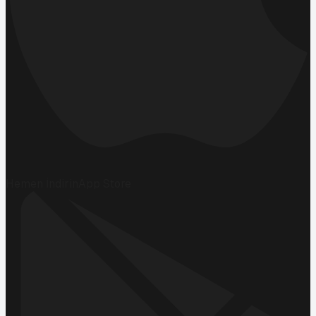
Hemen İndirin
App Store