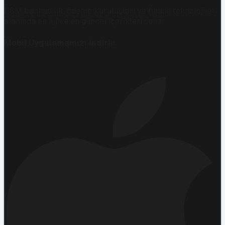
PSM bankacılık, ödeme kuruluşları ve finans teknolojileri
alanında en iyi ve en güncel içerikleri sunar.
Mobil Uygulamamızı İndirin