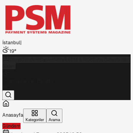
İstanbul
|
19
°
Dergi
Gündem
Banka
Fintek
ATM & POS
Foto Galeri
Video
Galeri
İstanbul
Parçalı Bulutlu
19
°
Anasayfa
Kategoriler
Arama
Gündem