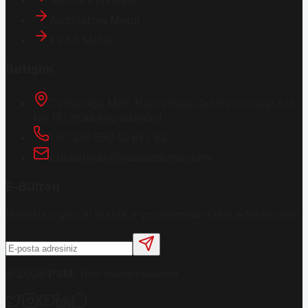
Gizlilik Politikası
Aydınlatma Metni
KVKK Metni
İletişim
Osmanağa Mah. Hasırcıbaşı Cad.
Hasırcıbaşı Apt.
No:15/3
Kadıköy/İstanbul
+90 216 550 10 61 / 62
bbekar@akilliyasamdergisi.com
E-Bülten
Haberleri güncel olarak e-postanızdan takip edebilirsiniz!
©
2026
PSM
. Tüm hakları saklıdır.