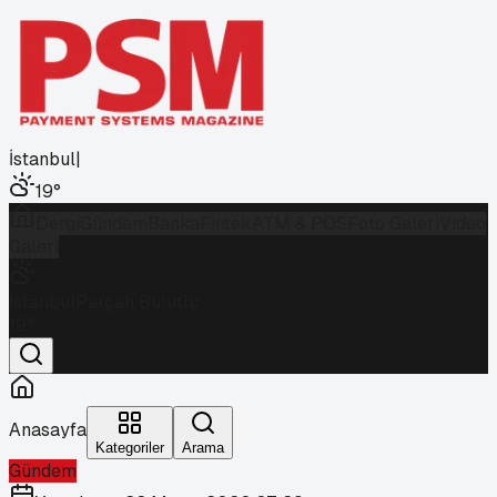
İstanbul
|
19
°
Dergi
Gündem
Banka
Fintek
ATM & POS
Foto Galeri
Video
Galeri
İstanbul
Parçalı Bulutlu
19
°
Anasayfa
Kategoriler
Arama
Gündem