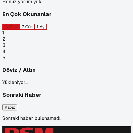
Henüz yorum yok.
En Çok Okunanlar
24 Saat
7 Gün
1 Ay
1
2
3
4
5
Döviz / Altın
Yükleniyor…
Sonraki Haber
Kapat
Sonraki haber bulunamadı.