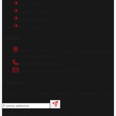
Hakkımızda
Gizlilik Politikası
Aydınlatma Metni
KVKK Metni
İletişim
Osmanağa Mah. Hasırcıbaşı Cad.
Hasırcıbaşı Apt.
No:15/3
Kadıköy/İstanbul
+90 216 550 10 61 / 62
bbekar@akilliyasamdergisi.com
E-Bülten
Haberleri güncel olarak e-postanızdan takip edebilirsiniz!
©
2026
PSM
. Tüm hakları saklıdır.