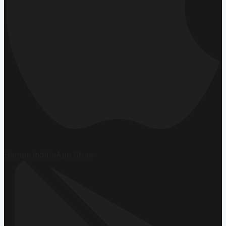
Hemen İndirin
App Store