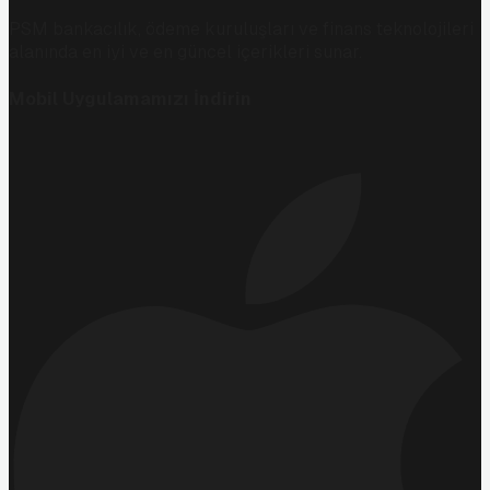
PSM bankacılık, ödeme kuruluşları ve finans teknolojileri
alanında en iyi ve en güncel içerikleri sunar.
Mobil Uygulamamızı İndirin