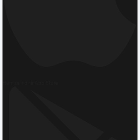
Hemen İndirin
App Store