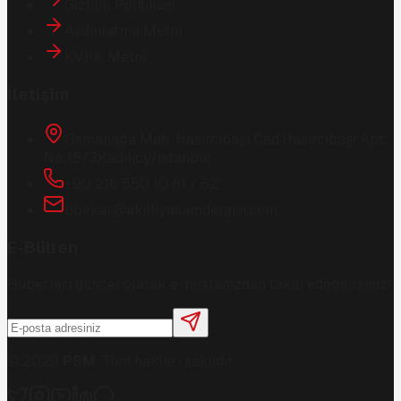
Gizlilik Politikası
Aydınlatma Metni
KVKK Metni
İletişim
Osmanağa Mah. Hasırcıbaşı Cad.
Hasırcıbaşı Apt.
No:15/3
Kadıköy/İstanbul
+90 216 550 10 61 / 62
bbekar@akilliyasamdergisi.com
E-Bülten
Haberleri güncel olarak e-postanızdan takip edebilirsiniz!
©
2026
PSM
. Tüm hakları saklıdır.