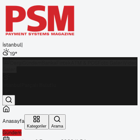
İstanbul
|
19
°
Dergi
Gündem
Banka
Fintek
ATM & POS
Foto Galeri
Video
Galeri
İstanbul
Parçalı Bulutlu
19
°
Anasayfa
Kategoriler
Arama
Gündem