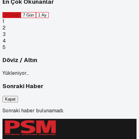
En Çok Okunanlar
24 Saat
7 Gün
1 Ay
1
2
3
4
5
Döviz / Altın
Yükleniyor…
Sonraki Haber
Kapat
Sonraki haber bulunamadı.