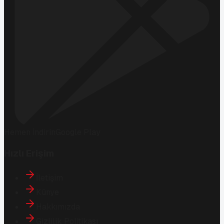
Hemen İndirin
Google Play
Hızlı Erişim
İletişim
Künye
Hakkımızda
Gizlilik Politikası