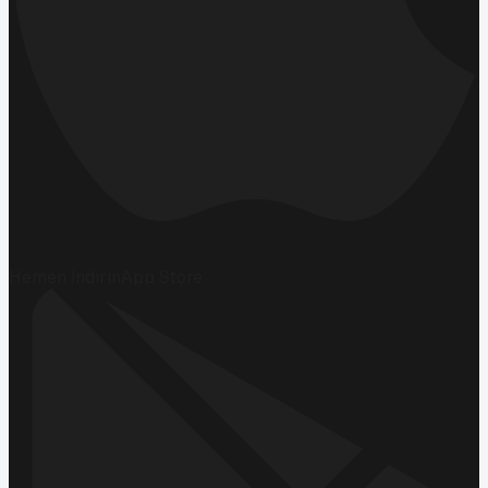
Hemen İndirin
App Store