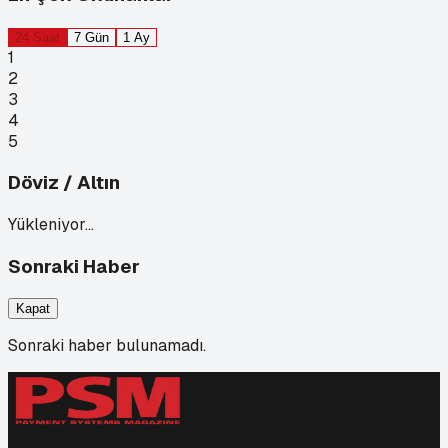
24 Saat
7 Gün
1 Ay
1
2
3
4
5
Döviz / Altın
Yükleniyor…
Sonraki Haber
Kapat
Sonraki haber bulunamadı.