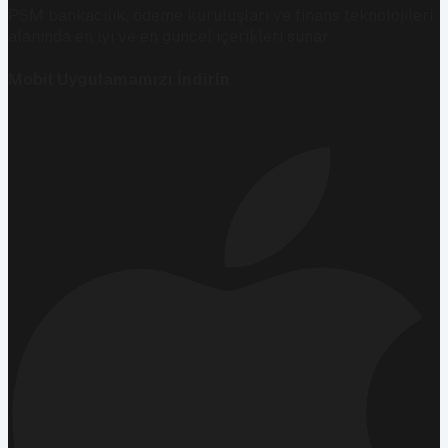
PSM bankacılık, ödeme kuruluşları ve finans teknolojileri
alanında en iyi ve en güncel içerikleri sunar.
Mobil Uygulamamızı İndirin