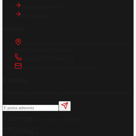
Aydınlatma Metni
KVKK Metni
İletişim
Osmanağa Mah. Hasırcıbaşı Cad.
Hasırcıbaşı Apt.
No:15/3
Kadıköy/İstanbul
+90 216 550 10 61 / 62
bbekar@akilliyasamdergisi.com
E-Bülten
Haberleri güncel olarak e-postanızdan takip edebilirsiniz!
©
2026
PSM
. Tüm hakları saklıdır.