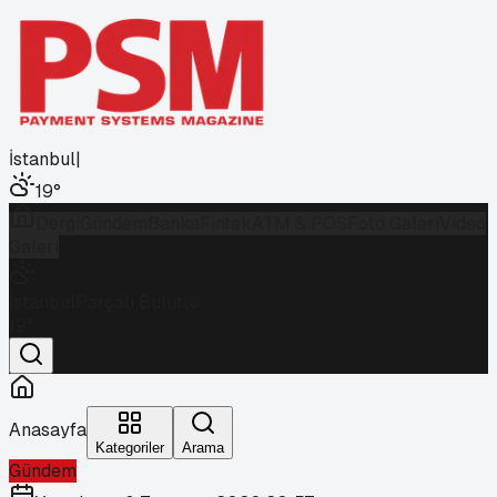
İstanbul
|
19
°
Dergi
Gündem
Banka
Fintek
ATM & POS
Foto Galeri
Video
Galeri
İstanbul
Parçalı Bulutlu
19
°
Anasayfa
Kategoriler
Arama
Gündem