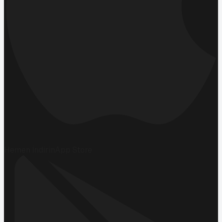
Hemen İndirin
App Store