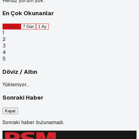
Henüz yorum yok.
En Çok Okunanlar
24 Saat
7 Gün
1 Ay
1
2
3
4
5
Döviz / Altın
Yükleniyor…
Sonraki Haber
Kapat
Sonraki haber bulunamadı.