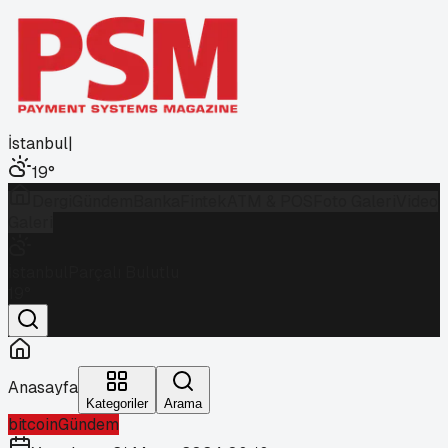
İstanbul
|
19
°
Dergi
Gündem
Banka
Fintek
ATM & POS
Foto Galeri
Video
Galeri
İstanbul
Parçalı Bulutlu
19
°
Anasayfa
Kategoriler
Arama
bitcoin
Gündem