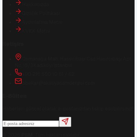
Hakkımızda
Gizlilik Politikası
Aydınlatma Metni
KVKK Metni
İletişim
Osmanağa Mah. Hasırcıbaşı Cad.
Hasırcıbaşı Apt.
No:15/3
Kadıköy/İstanbul
+90 216 550 10 61 / 62
bbekar@akilliyasamdergisi.com
E-Bülten
Haberleri güncel olarak e-postanızdan takip edebilirsiniz!
©
2026
PSM
. Tüm hakları saklıdır.