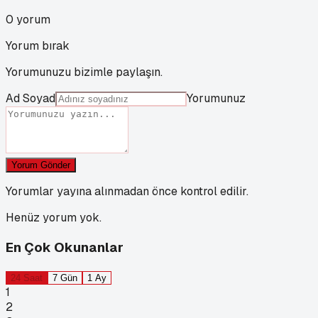
0
yorum
Yorum bırak
Yorumunuzu bizimle paylaşın.
Ad Soyad
Yorumunuz
Yorum Gönder
Yorumlar yayına alınmadan önce kontrol edilir.
Henüz yorum yok.
En Çok Okunanlar
24 Saat
7 Gün
1 Ay
1
2