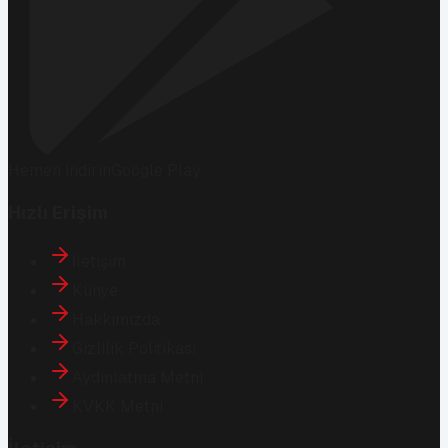
Hemen İndirin
Google Play
Hızlı Erişim
İletişim
Künye
Hakkımızda
Gizlilik Politikası
Aydınlatma Metni
KVKK Metni