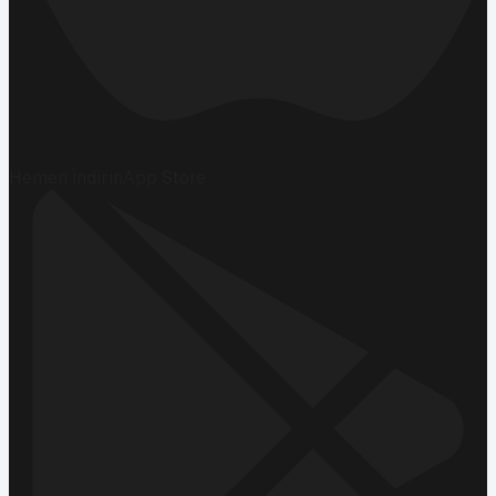
Hemen İndirin
App Store