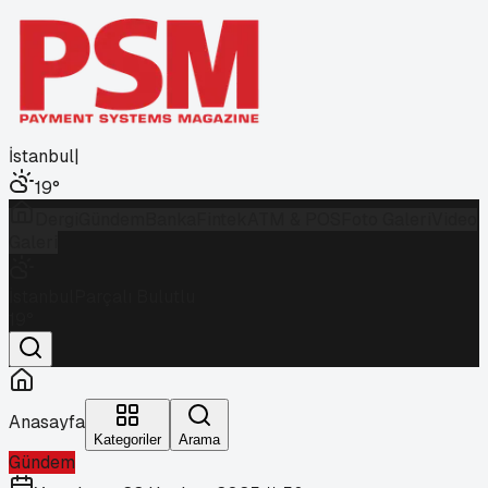
İstanbul
|
19
°
Dergi
Gündem
Banka
Fintek
ATM & POS
Foto Galeri
Video
Galeri
İstanbul
Parçalı Bulutlu
19
°
Anasayfa
Kategoriler
Arama
Gündem