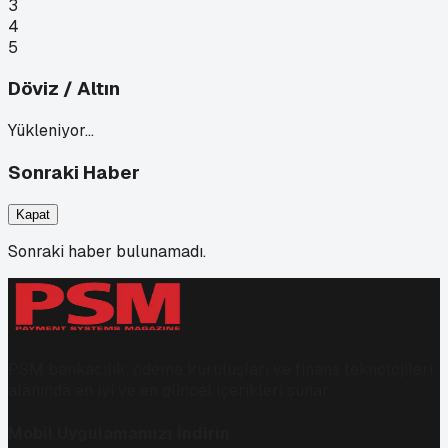
3
4
5
Döviz / Altın
Yükleniyor…
Sonraki Haber
Kapat
Sonraki haber bulunamadı.
PSM bankacılık, ödeme kuruluşları ve finans teknolojileri
alanında en iyi ve en güncel içerikleri sunar.
Mobil Uygulamamızı İndirin