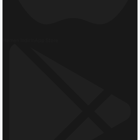
Hemen İndirin
App Store