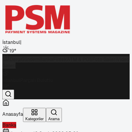
İstanbul
|
19
°
Dergi
Gündem
Banka
Fintek
ATM & POS
Foto Galeri
Video
Galeri
İstanbul
Parçalı Bulutlu
19
°
Anasayfa
Kategoriler
Arama
Banka