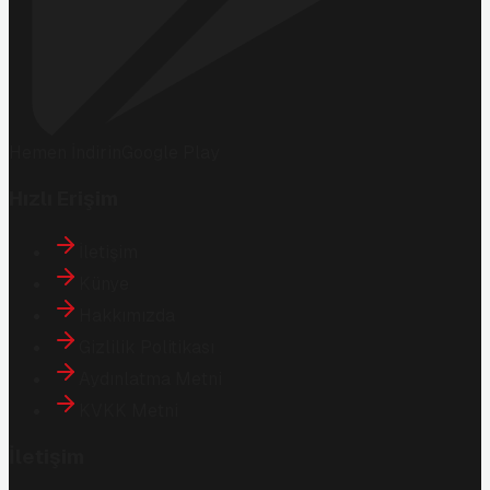
Hemen İndirin
Google Play
Hızlı Erişim
İletişim
Künye
Hakkımızda
Gizlilik Politikası
Aydınlatma Metni
KVKK Metni
İletişim