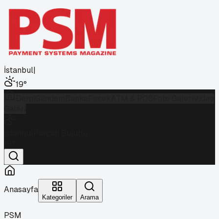
İstanbul
|
19
°
Dergi
Gündem
Banka
Fintek
ATM & POS
Foto Galeri
Video
Galeri
İstanbul
Parçalı Bulutlu
19
°
Anasayfa
Kategoriler
Arama
PSM