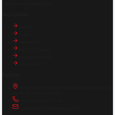
Hemen İndirin
Google Play
Hızlı Erişim
İletişim
Künye
Hakkımızda
Gizlilik Politikası
Aydınlatma Metni
KVKK Metni
İletişim
Osmanağa Mah. Hasırcıbaşı Cad.
Hasırcıbaşı Apt.
No:15/3
Kadıköy/İstanbul
+90 216 550 10 61 / 62
bbekar@akilliyasamdergisi.com