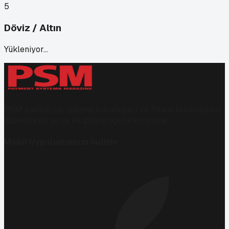
5
Döviz / Altın
Yükleniyor…
PSM bankacılık, ödeme kuruluşları ve finans teknolojileri
alanında en iyi ve en güncel içerikleri sunar.
Mobil Uygulamamızı İndirin