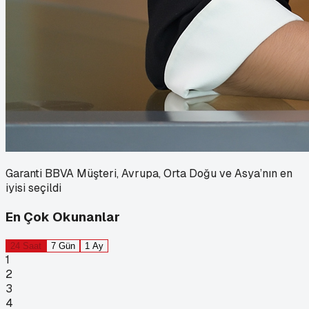
Garanti BBVA Müşteri, Avrupa, Orta Doğu ve Asya’nın en
iyisi seçildi
En Çok Okunanlar
24 Saat
7 Gün
1 Ay
1
2
3
4