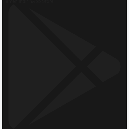
Hemen İndirin
App Store