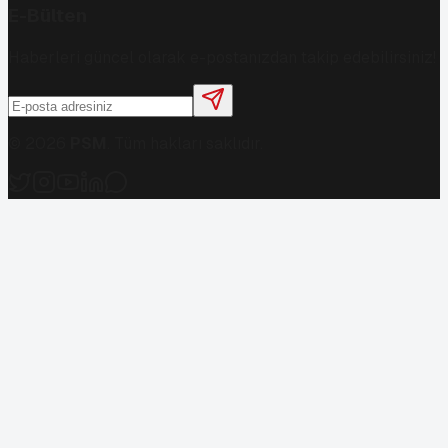
E-Bülten
Haberleri güncel olarak e-postanızdan takip edebilirsiniz!
©
2026
PSM
. Tüm hakları saklıdır.