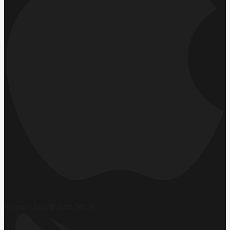
Hemen İndirin
App Store