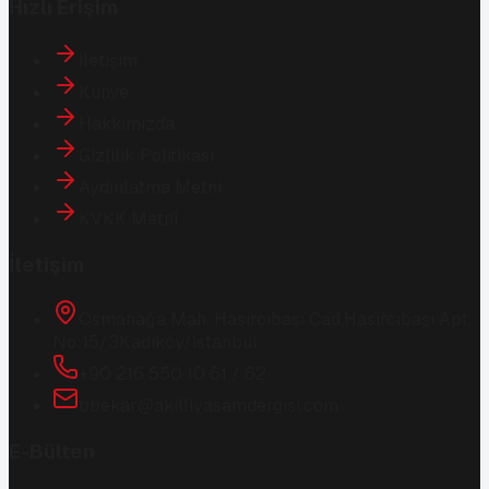
Hızlı Erişim
İletişim
Künye
Hakkımızda
Gizlilik Politikası
Aydınlatma Metni
KVKK Metni
İletişim
Osmanağa Mah. Hasırcıbaşı Cad.
Hasırcıbaşı Apt.
No:15/3
Kadıköy/İstanbul
+90 216 550 10 61 / 62
bbekar@akilliyasamdergisi.com
E-Bülten