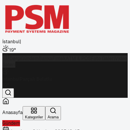
İstanbul
|
19
°
Dergi
Gündem
Banka
Fintek
ATM & POS
Foto Galeri
Video
Galeri
İstanbul
Parçalı Bulutlu
19
°
Anasayfa
Kategoriler
Arama
Gündem