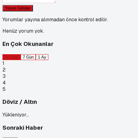
Yorum Gönder
Yorumlar yayına alınmadan önce kontrol edilir.
Henüz yorum yok.
En Çok Okunanlar
24 Saat
7 Gün
1 Ay
1
2
3
4
5
Döviz / Altın
Yükleniyor…
Sonraki Haber