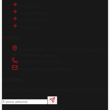
Hakkımızda
Gizlilik Politikası
Aydınlatma Metni
KVKK Metni
İletişim
Osmanağa Mah. Hasırcıbaşı Cad.
Hasırcıbaşı Apt.
No:15/3
Kadıköy/İstanbul
+90 216 550 10 61 / 62
bbekar@akilliyasamdergisi.com
E-Bülten
Haberleri güncel olarak e-postanızdan takip edebilirsiniz!