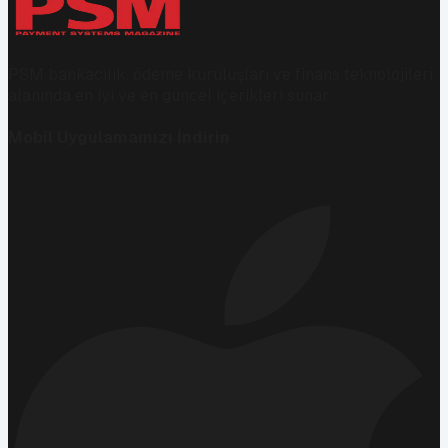
PSM bankacılık, ödeme kuruluşları ve finans teknolojileri
alanında en iyi ve en güncel içerikleri sunar.
Mobil Uygulamamızı İndirin