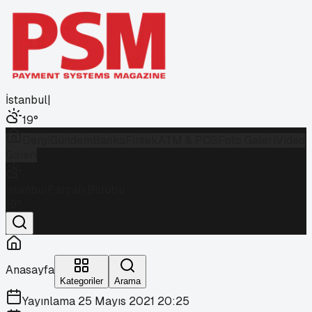
İstanbul
|
19
°
Dergi
Gündem
Banka
Fintek
ATM & POS
Foto Galeri
Video
Galeri
İstanbul
Parçalı Bulutlu
19
°
Anasayfa
Kategoriler
Arama
Yayınlama
25 Mayıs 2021 20:25