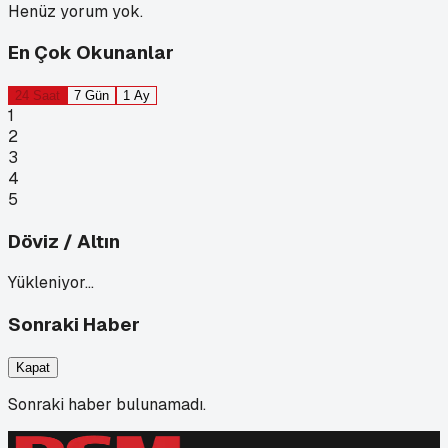
Henüz yorum yok.
En Çok Okunanlar
24 Saat
7 Gün
1 Ay
1
2
3
4
5
Döviz / Altın
Yükleniyor…
Sonraki Haber
Kapat
Sonraki haber bulunamadı.