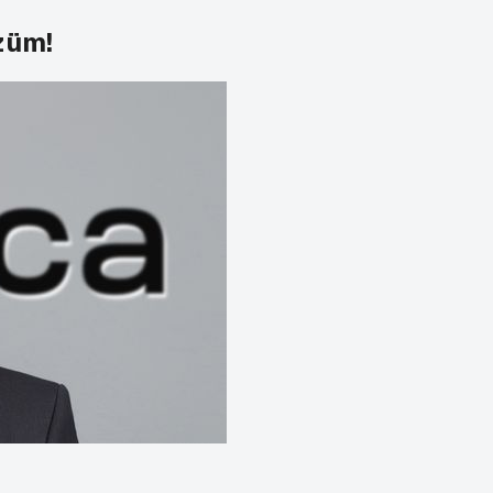
özüm!