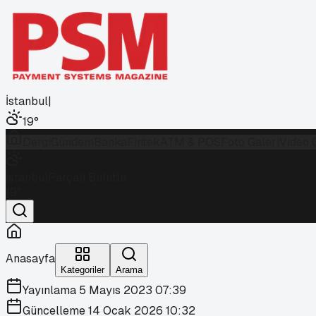
İstanbul
|
19
°
Dergi
Gündem
Banka
Fintek
ATM & POS
Foto Galeri
Video 
İstanbul
Parçalı Bulutlu
19
°
Anasayfa
Kategoriler
Arama
Yayınlama
5 Mayıs 2023 07:39
Güncelleme
14 Ocak 2026 10:32