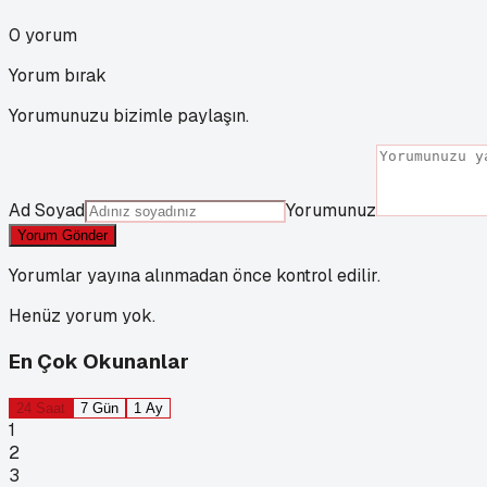
0
yorum
Yorum bırak
Yorumunuzu bizimle paylaşın.
Ad Soyad
Yorumunuz
Yorum Gönder
Yorumlar yayına alınmadan önce kontrol edilir.
Henüz yorum yok.
En Çok Okunanlar
24 Saat
7 Gün
1 Ay
1
2
3