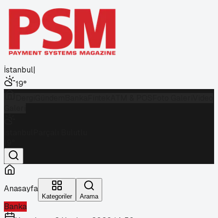
İstanbul
|
19
°
Dergi
Gündem
Banka
Fintek
ATM & POS
Foto Galeri
Video
Galeri
İstanbul
Parçalı Bulutlu
19
°
Anasayfa
Kategoriler
Arama
Banka