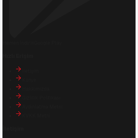
Hemen İndirin
Google Play
Hızlı Erişim
İletişim
Künye
Hakkımızda
Gizlilik Politikası
Aydınlatma Metni
KVKK Metni
İletişim