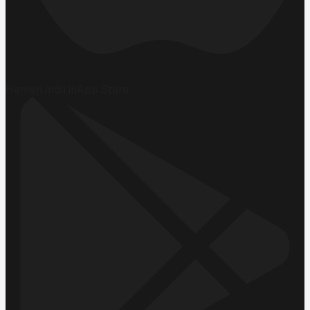
Hemen İndirin
App Store