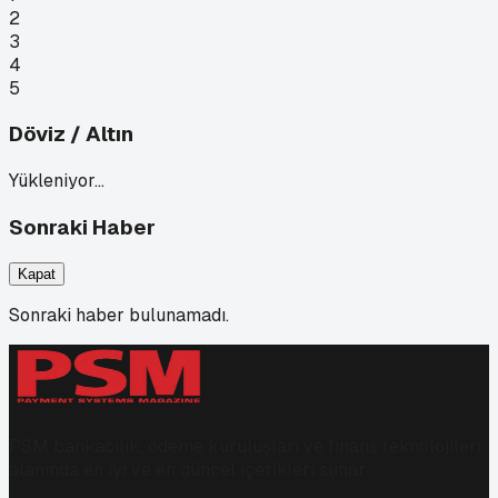
2
3
4
5
Döviz / Altın
Yükleniyor…
Sonraki Haber
Kapat
Sonraki haber bulunamadı.
PSM bankacılık, ödeme kuruluşları ve finans teknolojileri
alanında en iyi ve en güncel içerikleri sunar.