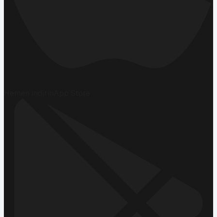
Hemen İndirin
App Store