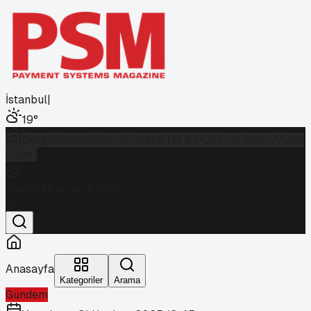
İstanbul
|
19
°
Dergi
Gündem
Banka
Fintek
ATM & POS
Foto Galeri
Video
Galeri
İstanbul
Parçalı Bulutlu
19
°
Anasayfa
Kategoriler
Arama
Gündem