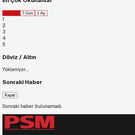
En Çok Okunanlar
24 Saat
7 Gün
1 Ay
1
2
3
4
5
Döviz / Altın
Yükleniyor…
Sonraki Haber
Kapat
Sonraki haber bulunamadı.