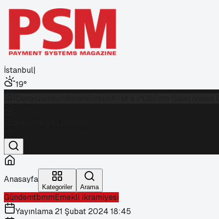
İstanbul
|
19
°
Dergi
Gündem
Banka
Fintek
ATM & POS
Foto Galeri
Video 
İstanbul
Parçalı Bulutlu
19
°
Anasayfa
Kategoriler
Arama
Gündem
tbmm
Emekli ikramiyesi
Yayınlama
21 Şubat 2024 18:45