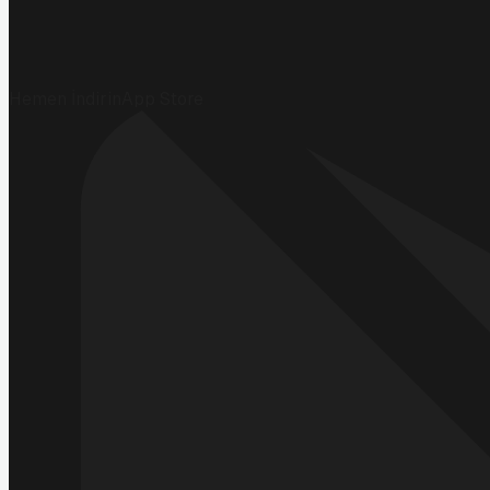
Hemen İndirin
App Store