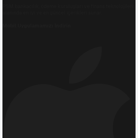
PSM bankacılık, ödeme kuruluşları ve finans teknolojileri
alanında en iyi ve en güncel içerikleri sunar.
Mobil Uygulamamızı İndirin