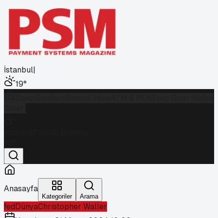
İstanbul
|
19
°
Dergi
Gündem
Banka
Fintek
ATM & POS
Foto Galeri
Video
Galeri
İstanbul
Parçalı Bulutlu
19
°
Anasayfa
Kategoriler
Arama
fed
Dünya
Christopher Waller