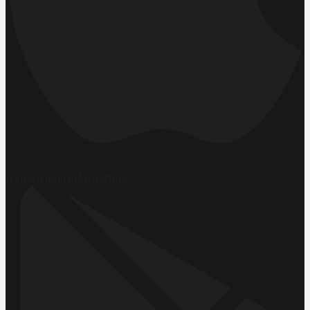
Hemen İndirin
App Store