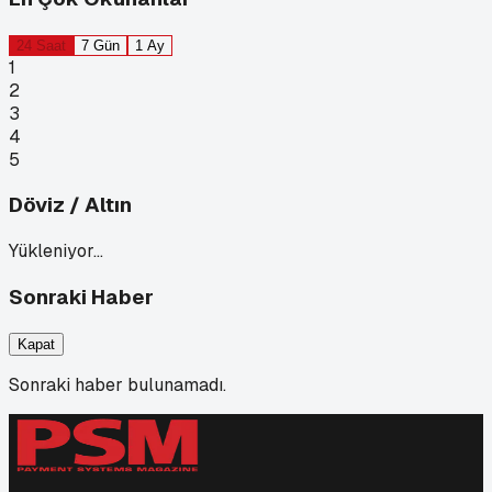
24 Saat
7 Gün
1 Ay
1
2
3
4
5
Döviz / Altın
Yükleniyor…
Sonraki Haber
Kapat
Sonraki haber bulunamadı.