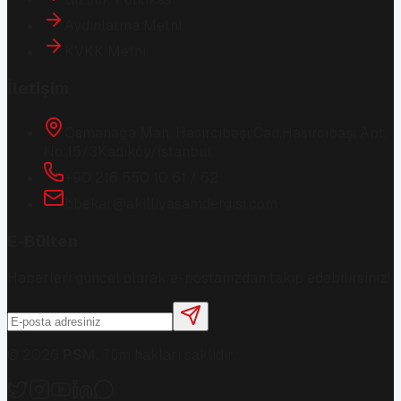
Aydınlatma Metni
KVKK Metni
İletişim
Osmanağa Mah. Hasırcıbaşı Cad.
Hasırcıbaşı Apt.
No:15/3
Kadıköy/İstanbul
+90 216 550 10 61 / 62
bbekar@akilliyasamdergisi.com
E-Bülten
Haberleri güncel olarak e-postanızdan takip edebilirsiniz!
©
2026
PSM
. Tüm hakları saklıdır.