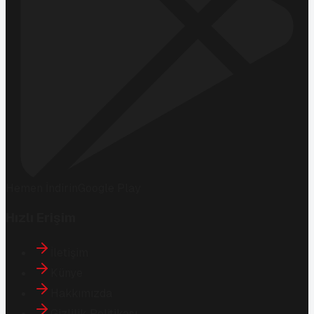
Hemen İndirin
Google Play
Hızlı Erişim
İletişim
Künye
Hakkımızda
Gizlilik Politikası