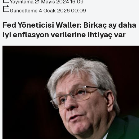
Yayınlama
21 Mayıs 2024 16:09
Güncelleme
4 Ocak 2026 00:09
Fed Yöneticisi Waller: Birkaç ay daha
iyi enflasyon verilerine ihtiyaç var