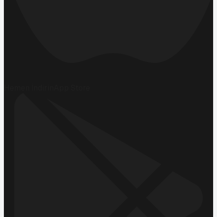
Hemen İndirin
App Store