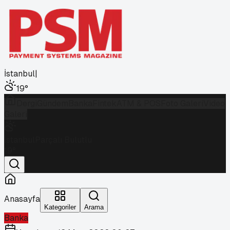
İstanbul
|
19
°
Dergi
Gündem
Banka
Fintek
ATM & POS
Foto Galeri
Video
Galeri
İstanbul
Parçalı Bulutlu
19
°
Anasayfa
Kategoriler
Arama
Banka