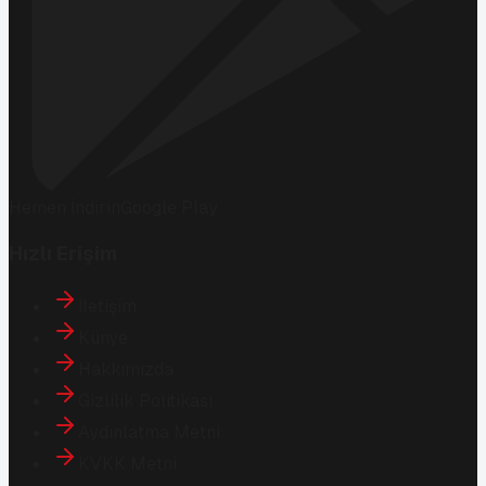
Hemen İndirin
Google Play
Hızlı Erişim
İletişim
Künye
Hakkımızda
Gizlilik Politikası
Aydınlatma Metni
KVKK Metni