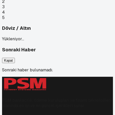
2
3
4
5
Döviz / Altın
Yükleniyor…
Sonraki Haber
Kapat
Sonraki haber bulunamadı.
PSM bankacılık, ödeme kuruluşları ve finans teknolojileri
alanında en iyi ve en güncel içerikleri sunar.