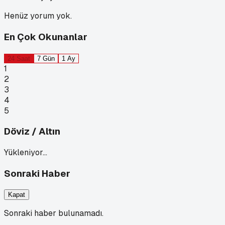
Henüz yorum yok.
En Çok Okunanlar
24 Saat
7 Gün
1 Ay
1
2
3
4
5
Döviz / Altın
Yükleniyor…
Sonraki Haber
Kapat
Sonraki haber bulunamadı.