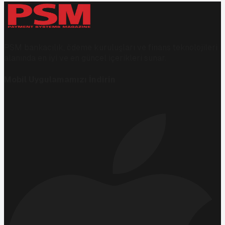
PSM bankacılık, ödeme kuruluşları ve finans teknolojileri
alanında en iyi ve en güncel içerikleri sunar.
Mobil Uygulamamızı İndirin