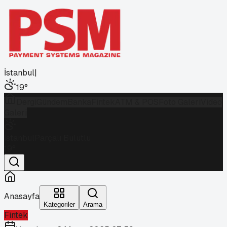
İstanbul
|
19
°
Dergi
Gündem
Banka
Fintek
ATM & POS
Foto Galeri
Video
Galeri
İstanbul
Parçalı Bulutlu
19
°
Anasayfa
Kategoriler
Arama
Fintek