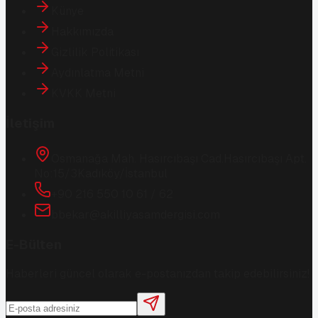
Künye
Hakkımızda
Gizlilik Politikası
Aydınlatma Metni
KVKK Metni
İletişim
Osmanağa Mah. Hasırcıbaşı Cad.
Hasırcıbaşı Apt.
No:15/3
Kadıköy/İstanbul
+90 216 550 10 61 / 62
bbekar@akilliyasamdergisi.com
E-Bülten
Haberleri güncel olarak e-postanızdan takip edebilirsiniz!