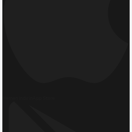
Hemen İndirin
App Store