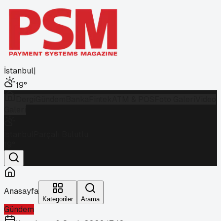
İstanbul
|
19
°
Dergi
Gündem
Banka
Fintek
ATM & POS
Foto Galeri
Video
Galeri
İstanbul
Parçalı Bulutlu
19
°
Anasayfa
Kategoriler
Arama
Gündem