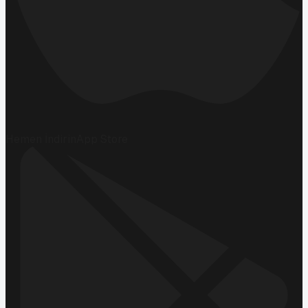
Hemen İndirin
App Store