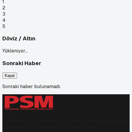
1
2
3
4
5
Döviz / Altın
Yükleniyor…
Sonraki Haber
Kapat
Sonraki haber bulunamadı.
PSM bankacılık, ödeme kuruluşları ve finans teknolojileri
alanında en iyi ve en güncel içerikleri sunar.