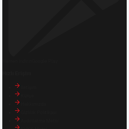
Hemen İndirin
Google Play
Hızlı Erişim
İletişim
Künye
Hakkımızda
Gizlilik Politikası
Aydınlatma Metni