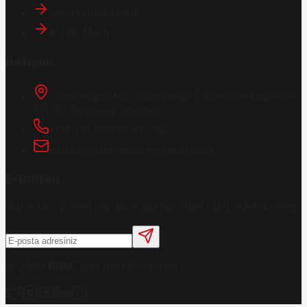
Aydınlatma Metni
KVKK Metni
İletişim
Osmanağa Mah. Hasırcıbaşı Cad.
Hasırcıbaşı Apt.
No:15/3
Kadıköy/İstanbul
+90 216 550 10 61 / 62
bbekar@akilliyasamdergisi.com
E-Bülten
Haberleri güncel olarak e-postanızdan takip edebilirsiniz!
©
2026
PSM
. Tüm hakları saklıdır.