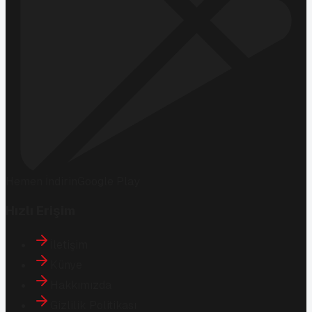
Hemen İndirin
Google Play
Hızlı Erişim
İletişim
Künye
Hakkımızda
Gizlilik Politikası