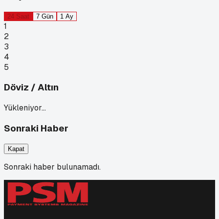
24 Saat
7 Gün
1 Ay
1
2
3
4
5
Döviz / Altın
Yükleniyor…
Sonraki Haber
Kapat
Sonraki haber bulunamadı.