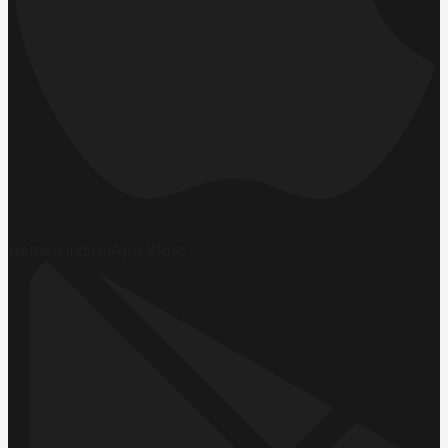
Hemen İndirin
App Store