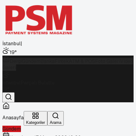
İstanbul
|
19
°
Dergi
Gündem
Banka
Fintek
ATM & POS
Foto Galeri
Video
Galeri
İstanbul
Parçalı Bulutlu
19
°
Anasayfa
Kategoriler
Arama
Gündem