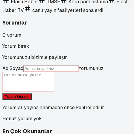
Flash Haber
TMSF
Kara para aklama
Flash
Haber TV
canlı yayın faaliyetleri sona erdi
Yorumlar
0
yorum
Yorum bırak
Yorumunuzu bizimle paylaşın.
Ad Soyad
Yorumunuz
Yorum Gönder
Yorumlar yayına alınmadan önce kontrol edilir.
Henüz yorum yok.
En Çok Okunanlar