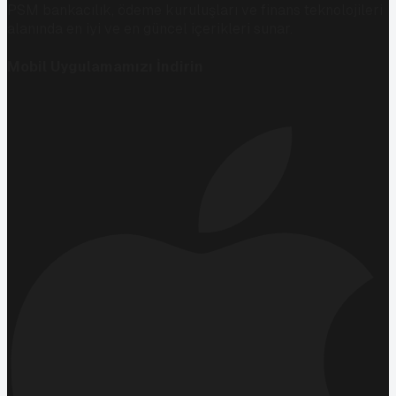
PSM bankacılık, ödeme kuruluşları ve finans teknolojileri
alanında en iyi ve en güncel içerikleri sunar.
Mobil Uygulamamızı İndirin