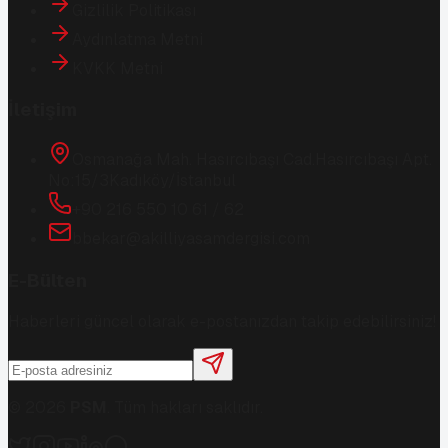
Gizlilik Politikası
Aydınlatma Metni
KVKK Metni
İletişim
Osmanağa Mah. Hasırcıbaşı Cad.
Hasırcıbaşı Apt.
No:15/3
Kadıköy/İstanbul
+90 216 550 10 61 / 62
bbekar@akilliyasamdergisi.com
E-Bülten
Haberleri güncel olarak e-postanızdan takip edebilirsiniz!
©
2026
PSM
. Tüm hakları saklıdır.