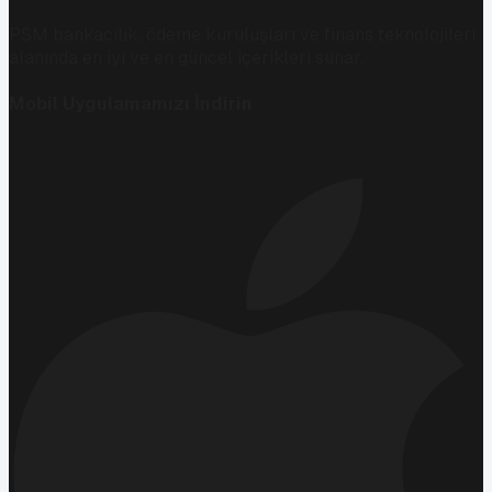
PSM bankacılık, ödeme kuruluşları ve finans teknolojileri
alanında en iyi ve en güncel içerikleri sunar.
Mobil Uygulamamızı İndirin