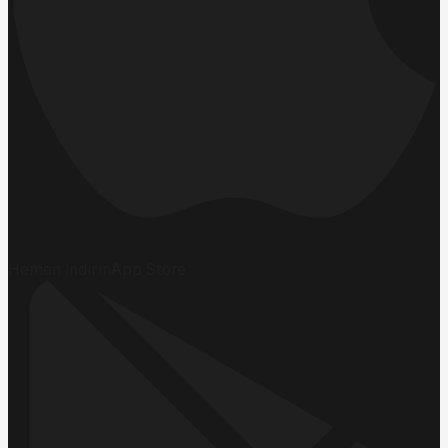
Hemen İndirin
App Store