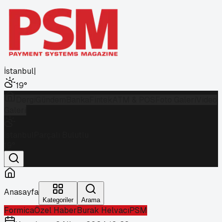
İstanbul
|
19
°
Dergi
Gündem
Banka
Fintek
ATM & POS
Foto Galeri
Video
Galeri
İstanbul
Parçalı Bulutlu
19
°
Anasayfa
Kategoriler
Arama
Formica
Özel Haber
Burak Helvacı
PSM