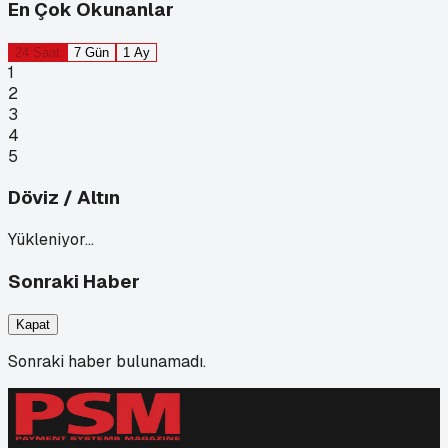
En Çok Okunanlar
24 Saat
7 Gün
1 Ay
1
2
3
4
5
Döviz / Altın
Yükleniyor…
Sonraki Haber
Kapat
Sonraki haber bulunamadı.