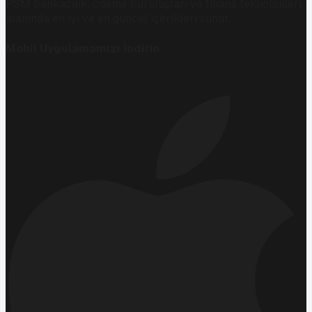
PSM bankacılık, ödeme kuruluşları ve finans teknolojileri
alanında en iyi ve en güncel içerikleri sunar.
Mobil Uygulamamızı İndirin