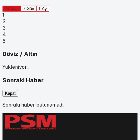
24 Saat
7 Gün
1 Ay
1
2
3
4
5
Döviz / Altın
Yükleniyor…
Sonraki Haber
Kapat
Sonraki haber bulunamadı.