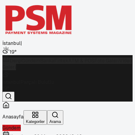
İstanbul
|
19
°
Dergi
Gündem
Banka
Fintek
ATM & POS
Foto Galeri
Video
Galeri
İstanbul
Parçalı Bulutlu
19
°
Anasayfa
Kategoriler
Arama
Gündem