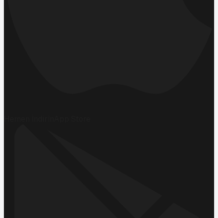
Hemen İndirin
App Store