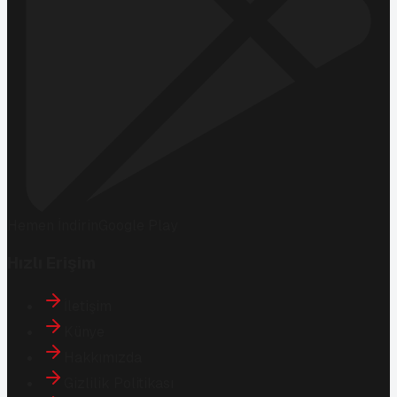
Hemen İndirin
Google Play
Hızlı Erişim
İletişim
Künye
Hakkımızda
Gizlilik Politikası