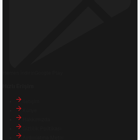
Hemen İndirin
Google Play
Hızlı Erişim
İletişim
Künye
Hakkımızda
Gizlilik Politikası
Aydınlatma Metni