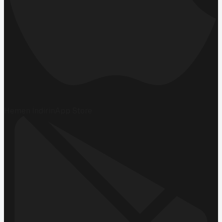
Hemen İndirin
App Store