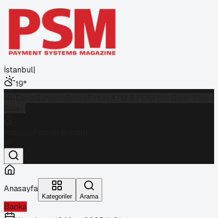
İstanbul
|
19
°
Dergi
Gündem
Banka
Fintek
ATM & POS
Foto Galeri
Video
Galeri
İstanbul
Parçalı Bulutlu
19
°
Anasayfa
Kategoriler
Arama
Banka