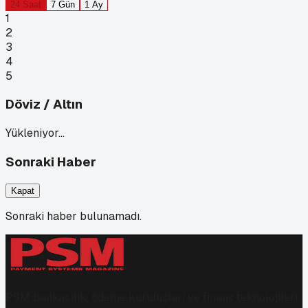
24 Saat
7 Gün
1 Ay
1
2
3
4
5
Döviz / Altın
Yükleniyor…
Sonraki Haber
Kapat
Sonraki haber bulunamadı.
PSM bankacılık, ödeme kuruluşları ve finans teknolojileri