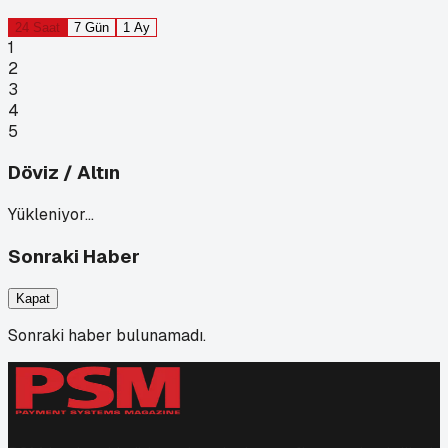
24 Saat
7 Gün
1 Ay
1
2
3
4
5
Döviz / Altın
Yükleniyor…
Sonraki Haber
Kapat
Sonraki haber bulunamadı.