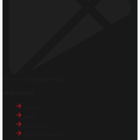
Hemen İndirin
Google Play
Hızlı Erişim
İletişim
Künye
Hakkımızda
Gizlilik Politikası