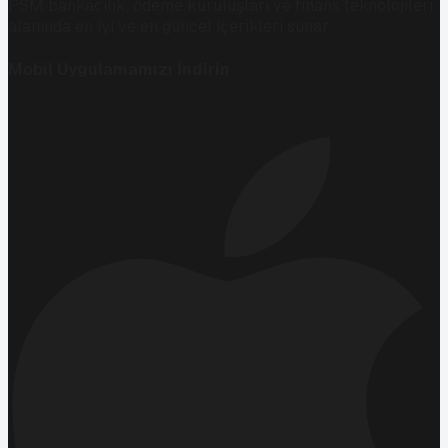
PSM bankacılık, ödeme kuruluşları ve finans teknolojileri
alanında en iyi ve en güncel içerikleri sunar.
Mobil Uygulamamızı İndirin