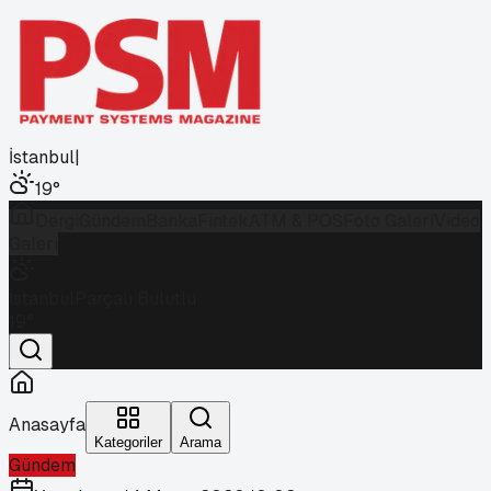
İstanbul
|
19
°
Dergi
Gündem
Banka
Fintek
ATM & POS
Foto Galeri
Video
Galeri
İstanbul
Parçalı Bulutlu
19
°
Anasayfa
Kategoriler
Arama
Gündem