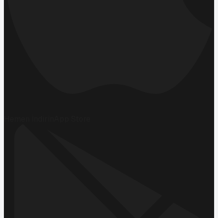
Hemen İndirin
App Store