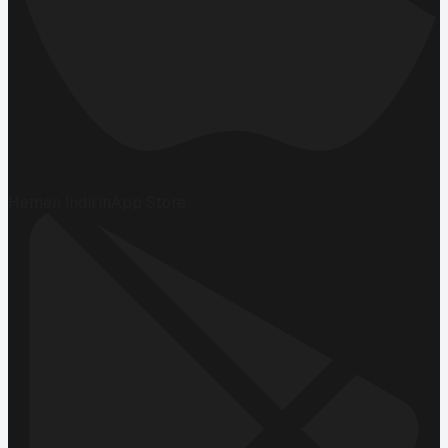
Hemen İndirin
App Store