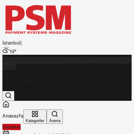
İstanbul
|
19
°
Dergi
Gündem
Banka
Fintek
ATM & POS
Foto Galeri
Video
Galeri
İstanbul
Parçalı Bulutlu
19
°
Anasayfa
Kategoriler
Arama
Gündem