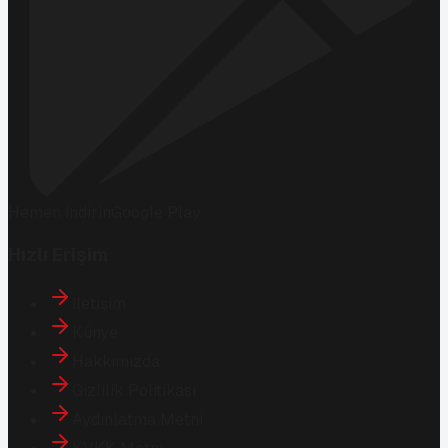
Hemen İndirin
Google Play
Hızlı Erişim
İletişim
Künye
Hakkımızda
Gizlilik Politikası
Aydınlatma Metni