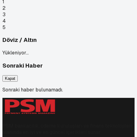
1
2
3
4
5
Döviz / Altın
Yükleniyor…
Sonraki Haber
Kapat
Sonraki haber bulunamadı.
PSM bankacılık, ödeme kuruluşları ve finans teknolojileri
alanında en iyi ve en güncel içerikleri sunar.