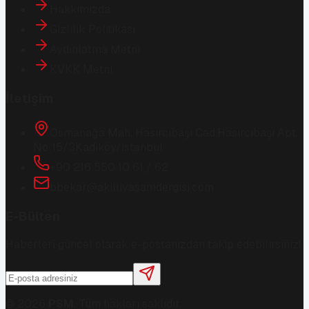
Hakkımızda
Gizlilik Politikası
Aydınlatma Metni
KVKK Metni
İletişim
Osmanağa Mah. Hasırcıbaşı Cad.
Hasırcıbaşı Apt.
No:15/3
Kadıköy/İstanbul
+90 216 550 10 61 / 62
bbekar@akilliyasamdergisi.com
E-Bülten
Haberleri güncel olarak e-postanızdan takip edebilirsiniz!
©
2026
PSM
. Tüm hakları saklıdır.