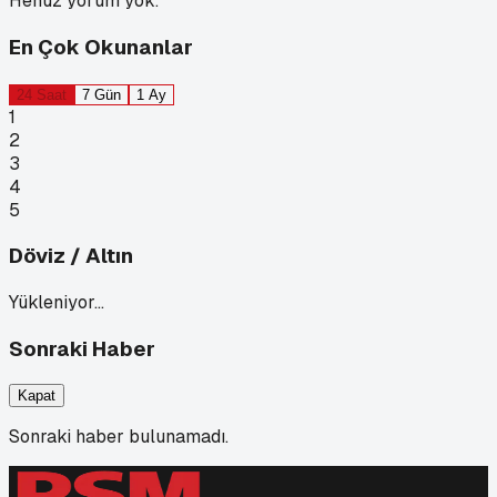
Henüz yorum yok.
En Çok Okunanlar
24 Saat
7 Gün
1 Ay
1
2
3
4
5
Döviz / Altın
Yükleniyor…
Sonraki Haber
Kapat
Sonraki haber bulunamadı.