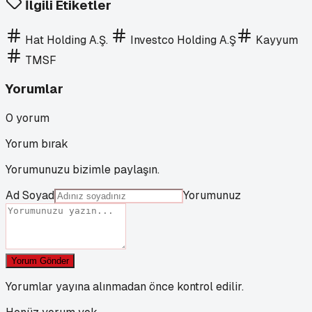
İlgili Etiketler
Hat Holding A.Ş.
Investco Holding A.Ş
Kayyum
TMSF
Yorumlar
0
yorum
Yorum bırak
Yorumunuzu bizimle paylaşın.
Ad Soyad
Yorumunuz
Yorum Gönder
Yorumlar yayına alınmadan önce kontrol edilir.