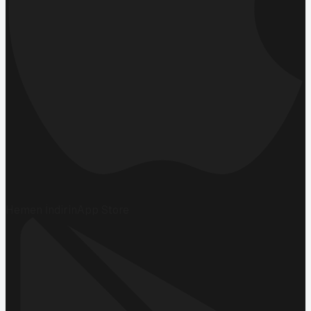
Hemen İndirin
App Store