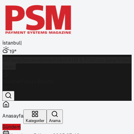
İstanbul
|
19
°
Dergi
Gündem
Banka
Fintek
ATM & POS
Foto Galeri
Video
Galeri
İstanbul
Parçalı Bulutlu
19
°
Anasayfa
Kategoriler
Arama
Gündem