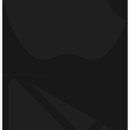
Hemen İndirin
App Store