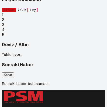
24 Saat
7 Gün
1 Ay
1
2
3
4
5
Döviz / Altın
Yükleniyor…
Sonraki Haber
Kapat
Sonraki haber bulunamadı.