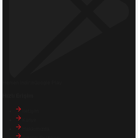
Hemen İndirin
Google Play
Hızlı Erişim
İletişim
Künye
Hakkımızda
Gizlilik Politikası