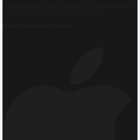
PSM bankacılık, ödeme kuruluşları ve finans teknolojileri
alanında en iyi ve en güncel içerikleri sunar.
Mobil Uygulamamızı İndirin