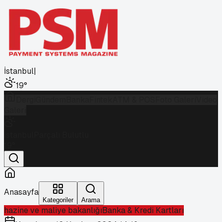
İstanbul
|
19
°
Dergi
Gündem
Banka
Fintek
ATM & POS
Foto Galeri
Video
Galeri
İstanbul
Parçalı Bulutlu
19
°
Anasayfa
Kategoriler
Arama
hazine ve maliye bakanlığı
Banka & Kredi Kartları