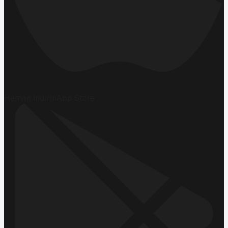
Hemen İndirin
App Store