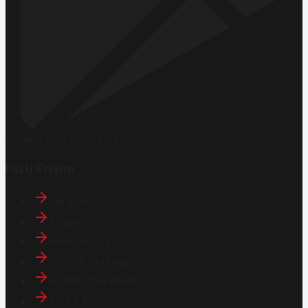
Hemen İndirin
Google Play
Hızlı Erişim
İletişim
Künye
Hakkımızda
Gizlilik Politikası
Aydınlatma Metni
KVKK Metni