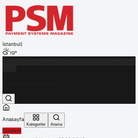
İstanbul
|
19
°
Dergi
Gündem
Banka
Fintek
ATM & POS
Foto Galeri
Video
Galeri
İstanbul
Parçalı Bulutlu
19
°
Anasayfa
Kategoriler
Arama
Gündem