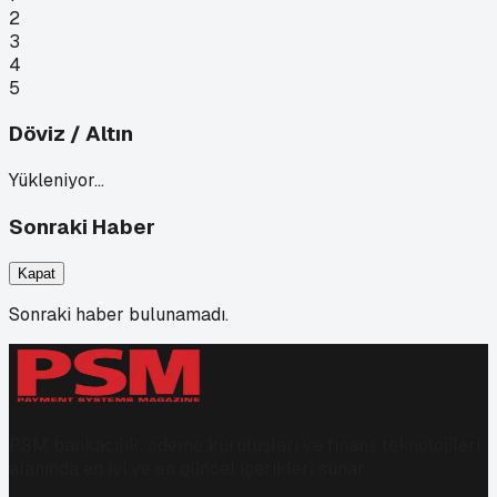
2
3
4
5
Döviz / Altın
Yükleniyor…
Sonraki Haber
Kapat
Sonraki haber bulunamadı.
PSM bankacılık, ödeme kuruluşları ve finans teknolojileri
alanında en iyi ve en güncel içerikleri sunar.