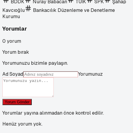
BDDK
Nuray Babacan
TÜİK
SPK
Şahap
Kavcıoğlu
Bankacılık Düzenleme ve Denetleme
Kurumu
Yorumlar
0
yorum
Yorum bırak
Yorumunuzu bizimle paylaşın.
Ad Soyad
Yorumunuz
Yorum Gönder
Yorumlar yayına alınmadan önce kontrol edilir.
Henüz yorum yok.