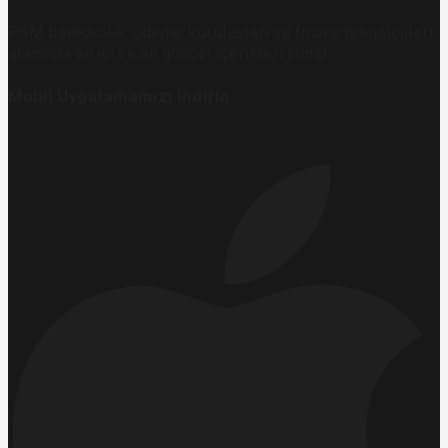
PSM bankacılık, ödeme kuruluşları ve finans teknolojileri
alanında en iyi ve en güncel içerikleri sunar.
Mobil Uygulamamızı İndirin