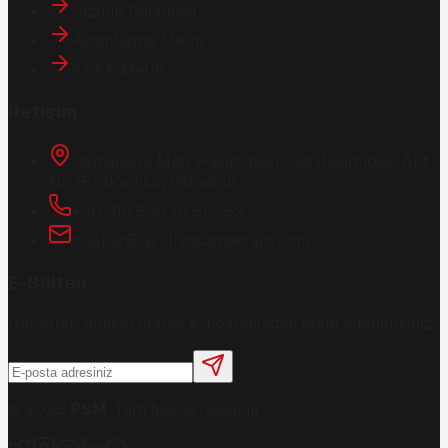
Gizlilik Politikası
Aydınlatma Metni
KVKK Metni
İletişim
Osmanağa Mah. Hasırcıbaşı Cad.
Hasırcıbaşı Apt.
No:15/3
Kadıköy/İstanbul
+90 216 550 10 61 / 62
bbekar@akilliyasamdergisi.com
E-Bülten
Haberleri güncel olarak e-postanızdan takip edebilirsiniz!
©
2026
PSM
. Tüm hakları saklıdır.