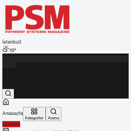
İstanbul
|
19
°
Dergi
Gündem
Banka
Fintek
ATM & POS
Foto Galeri
Video
Galeri
İstanbul
Parçalı Bulutlu
19
°
Anasayfa
Kategoriler
Arama
Gündem