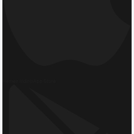
Hemen İndirin
App Store