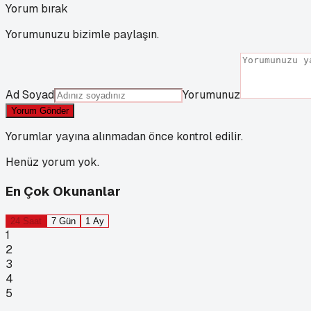
Yorum bırak
Yorumunuzu bizimle paylaşın.
Ad Soyad
Yorumunuz
Yorum Gönder
Yorumlar yayına alınmadan önce kontrol edilir.
Henüz yorum yok.
En Çok Okunanlar
24 Saat
7 Gün
1 Ay
1
2
3
4
5