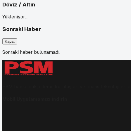
Döviz / Altın
Yükleniyor…
Sonraki Haber
Kapat
Sonraki haber bulunamadı.
PSM bankacılık, ödeme kuruluşları ve finans teknolojileri al
Mobil Uygulamamızı İndirin