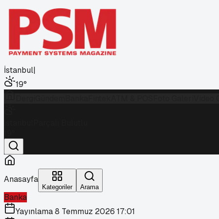
İstanbul
|
19
°
Dergi
Gündem
Banka
Fintek
ATM & POS
Foto Galeri
Video 
İstanbul
Parçalı Bulutlu
19
°
Anasayfa
Kategoriler
Arama
Banka
Yayınlama
8 Temmuz 2026 17:01