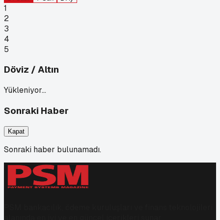
1
2
3
4
5
Döviz / Altın
Yükleniyor…
Sonraki Haber
Kapat
Sonraki haber bulunamadı.
PSM bankacılık, ödeme kuruluşları ve finans teknolojileri
alanında en iyi ve en güncel içerikleri sunar.