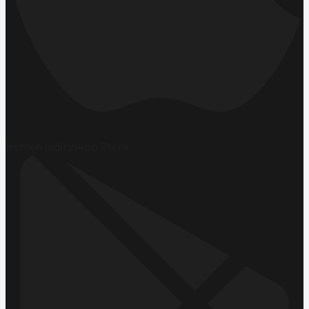
Hemen İndirin
App Store