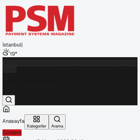
İstanbul
|
19
°
Dergi
Gündem
Banka
Fintek
ATM & POS
Foto Galeri
Video
Galeri
İstanbul
Parçalı Bulutlu
19
°
Anasayfa
Kategoriler
Arama
Gündem