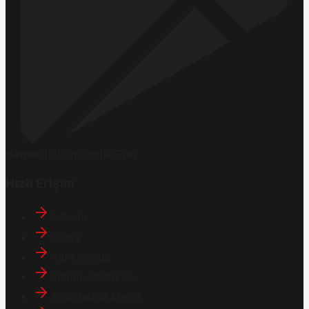
Hemen İndirin
Google Play
Hızlı Erişim
İletişim
Künye
Hakkımızda
Gizlilik Politikası
Aydınlatma Metni