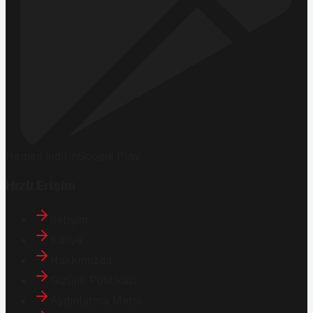
Hemen İndirin
Google Play
Hızlı Erişim
İletişim
Künye
Hakkımızda
Gizlilik Politikası
Aydınlatma Metni