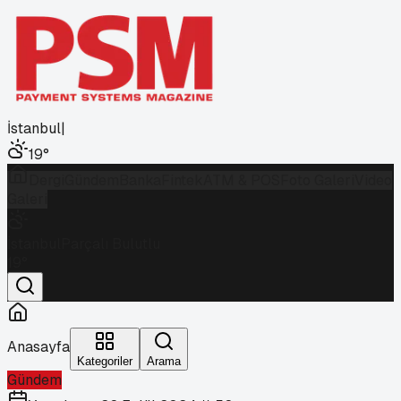
İstanbul
|
19
°
Dergi
Gündem
Banka
Fintek
ATM & POS
Foto Galeri
Video
Galeri
İstanbul
Parçalı Bulutlu
19
°
Anasayfa
Kategoriler
Arama
Gündem