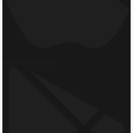
Hemen İndirin
App Store