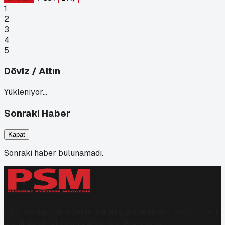
1
2
3
4
5
Döviz / Altın
Yükleniyor…
Sonraki Haber
Kapat
Sonraki haber bulunamadı.
PSM bankacılık, ödeme kuruluşları ve finans teknolojileri
alanında en iyi ve en güncel içerikleri sunar.