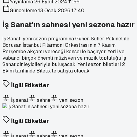
Yayınlama
26 Eylül 2024 11:56
Güncelleme
13 Ocak 2026 17:40
İş Sanat'ın sahnesi yeni sezona hazır
İş Sanat, yeni sezon programına Güher-Süher Pekinel ile
Borusan İstanbul Filarmoni Orkestrası’nın 7 Kasım
Perşembe akşamı vereceği konserle başlıyor. Yerli ve
yabancı birçok önemli müzisyen ve müzik topluluğu İş
Sanat dinleyicileriyle buluşacak. Yeni sezon biletleri 2
Ekim tarihinde Biletix’te satışta olacak.
İlgili Etiketler
İş sanat
sahne
yeni sezon
İlgili Etiketler
İş sanat
sahne
yeni sezon