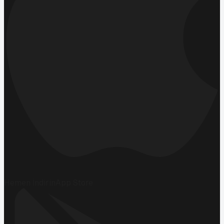
Hemen İndirin
App Store