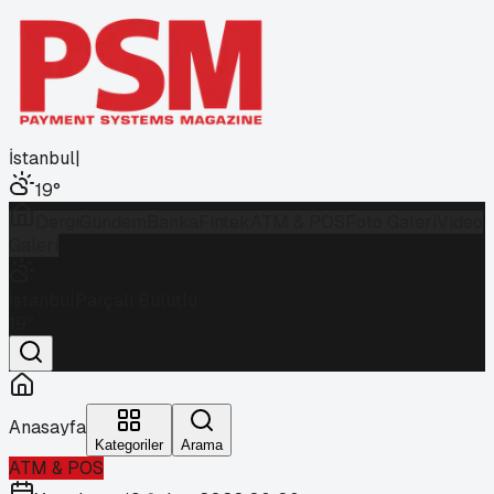
İstanbul
|
19
°
Dergi
Gündem
Banka
Fintek
ATM & POS
Foto Galeri
Video
Galeri
İstanbul
Parçalı Bulutlu
19
°
Anasayfa
Kategoriler
Arama
ATM & POS