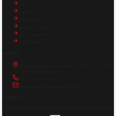
İletişim
Künye
Hakkımızda
Gizlilik Politikası
Aydınlatma Metni
KVKK Metni
İletişim
Osmanağa Mah. Hasırcıbaşı Cad.
Hasırcıbaşı Apt.
No:15/3
Kadıköy/İstanbul
+90 216 550 10 61 / 62
bbekar@akilliyasamdergisi.com
E-Bülten
Haberleri güncel olarak e-postanızdan takip edebilirsiniz!