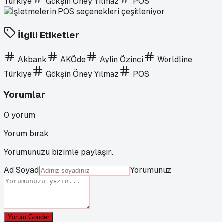
Türkiye
Gökşin Öney Yılmaz
POS
İlgili Etiketler
Akbank
AKÖde
Aylin Özinci
Worldline
Türkiye
Gökşin Öney Yılmaz
POS
Yorumlar
0
yorum
Yorum bırak
Yorumunuzu bizimle paylaşın.
Ad Soyad
Yorumunuz
Yorum Gönder