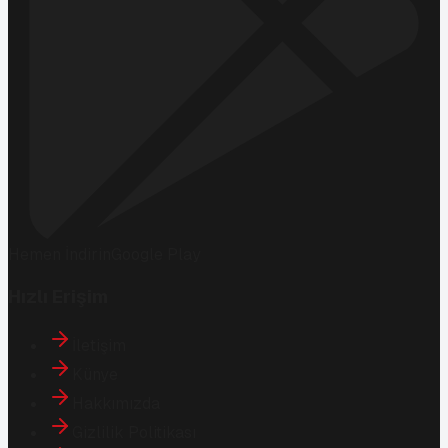
Hemen İndirin
Google Play
Hızlı Erişim
İletişim
Künye
Hakkımızda
Gizlilik Politikası