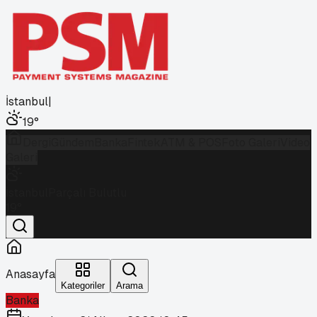
İstanbul
|
19
°
Dergi
Gündem
Banka
Fintek
ATM & POS
Foto Galeri
Video
Galeri
İstanbul
Parçalı Bulutlu
19
°
Anasayfa
Kategoriler
Arama
Banka