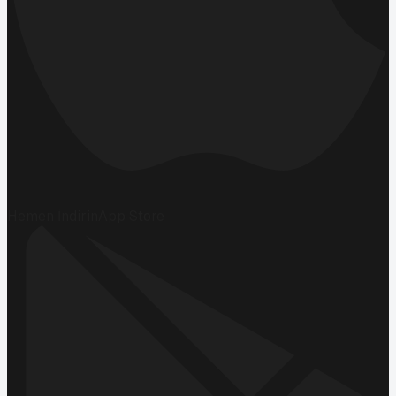
Hemen İndirin
App Store