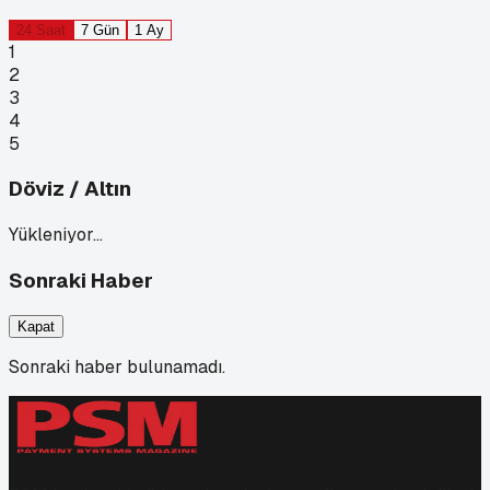
24 Saat
7 Gün
1 Ay
1
2
3
4
5
Döviz / Altın
Yükleniyor…
Sonraki Haber
Kapat
Sonraki haber bulunamadı.