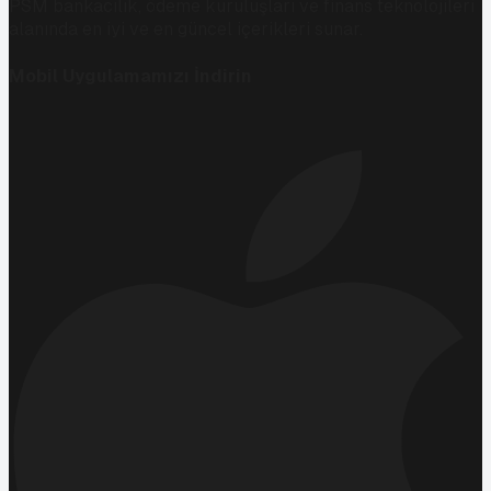
PSM bankacılık, ödeme kuruluşları ve finans teknolojileri
alanında en iyi ve en güncel içerikleri sunar.
Mobil Uygulamamızı İndirin