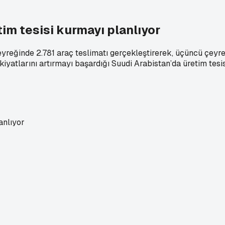
im tesisi kurmayı planlıyor
çeyreğinde 2.781 araç teslimatı gerçekleştirerek, üçüncü çeyre
evkiyatlarını artırmayı başardığı Suudi Arabistan’da üretim tesi