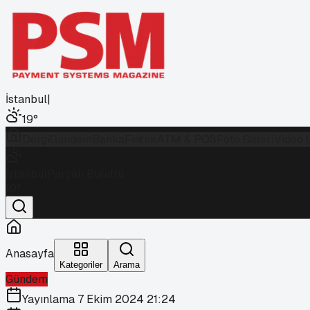
İstanbul
|
19
°
Dergi
Gündem
Banka
Fintek
ATM & POS
Foto Galeri
Video 
İstanbul
Parçalı Bulutlu
19
°
Anasayfa
Kategoriler
Arama
Gündem
Yayınlama
7 Ekim 2024 21:24