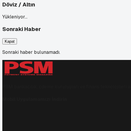
Döviz / Altın
Yükleniyor…
Sonraki Haber
Kapat
Sonraki haber bulunamadı.
PSM bankacılık, ödeme kuruluşları ve finans teknolojileri al
Mobil Uygulamamızı İndirin