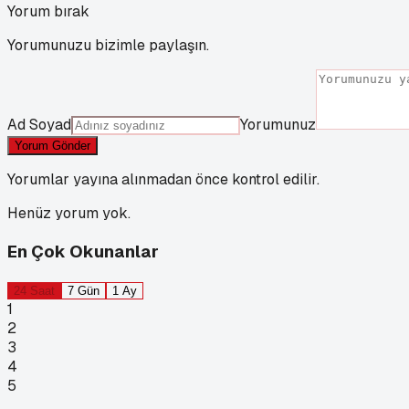
Yorum bırak
Yorumunuzu bizimle paylaşın.
Ad Soyad
Yorumunuz
Yorum Gönder
Yorumlar yayına alınmadan önce kontrol edilir.
Henüz yorum yok.
En Çok Okunanlar
24 Saat
7 Gün
1 Ay
1
2
3
4
5