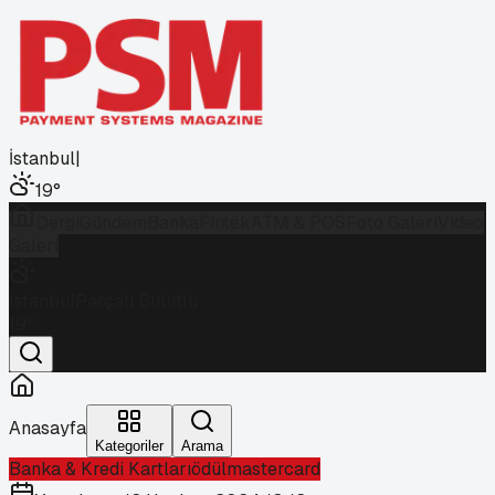
İstanbul
|
19
°
Dergi
Gündem
Banka
Fintek
ATM & POS
Foto Galeri
Video
Galeri
İstanbul
Parçalı Bulutlu
19
°
Anasayfa
Kategoriler
Arama
Banka & Kredi Kartları
ödül
mastercard