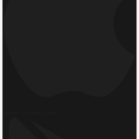
Hemen İndirin
App Store