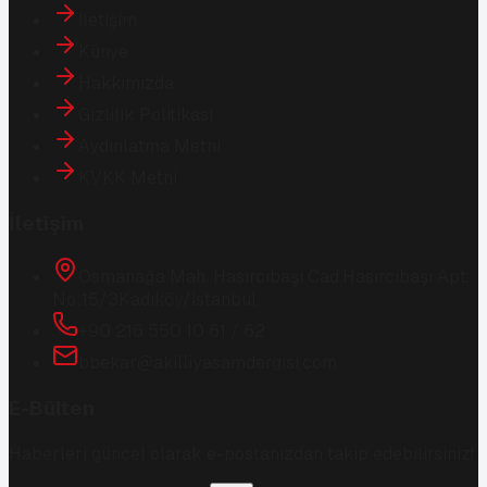
İletişim
Künye
Hakkımızda
Gizlilik Politikası
Aydınlatma Metni
KVKK Metni
İletişim
Osmanağa Mah. Hasırcıbaşı Cad.
Hasırcıbaşı Apt.
No:15/3
Kadıköy/İstanbul
+90 216 550 10 61 / 62
bbekar@akilliyasamdergisi.com
E-Bülten
Haberleri güncel olarak e-postanızdan takip edebilirsiniz!