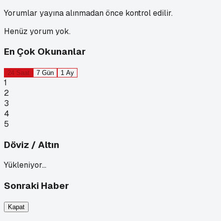
Yorumlar yayına alınmadan önce kontrol edilir.
Henüz yorum yok.
En Çok Okunanlar
24 Saat
7 Gün
1 Ay
1
2
3
4
5
Döviz / Altın
Yükleniyor…
Sonraki Haber
Kapat