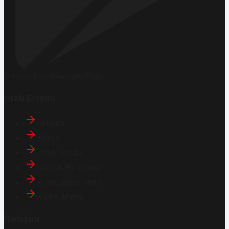
Hemen İndirin
Google Play
Hızlı Erişim
İletişim
Künye
Hakkımızda
Gizlilik Politikası
Aydınlatma Metni
KVKK Metni
İletişim