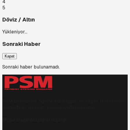
4
5
Döviz / Altın
Yükleniyor…
Sonraki Haber
Kapat
Sonraki haber bulunamadı.
PSM bankacılık, ödeme kuruluşları ve finans teknolojileri
alanında en iyi ve en güncel içerikleri sunar.
Mobil Uygulamamızı İndirin