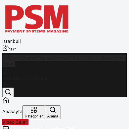
İstanbul
|
19
°
Dergi
Gündem
Banka
Fintek
ATM & POS
Foto Galeri
Video
Galeri
İstanbul
Parçalı Bulutlu
19
°
Anasayfa
Kategoriler
Arama
Video Galeri