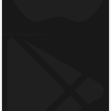
Hemen İndirin
App Store