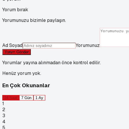
Yorum bırak
Yorumunuzu bizimle paylaşın.
Ad Soyad
Yorumunuz
Yorum Gönder
Yorumlar yayına alınmadan önce kontrol edilir.
Henüz yorum yok.
En Çok Okunanlar
24 Saat
7 Gün
1 Ay
1
2
3
4
5