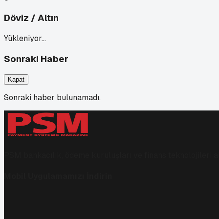
Döviz / Altın
Yükleniyor…
Sonraki Haber
Kapat
Sonraki haber bulunamadı.
PSM bankacılık, ödeme kuruluşları ve finans teknolojileri al
Mobil Uygulamamızı İndirin