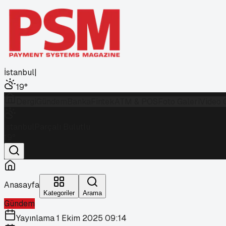
İstanbul
|
19
°
Dergi
Gündem
Banka
Fintek
ATM & POS
Foto Galeri
Video 
İstanbul
Parçalı Bulutlu
19
°
Anasayfa
Kategoriler
Arama
Gündem
Yayınlama
1 Ekim 2025 09:14