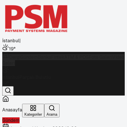
İstanbul
|
19
°
Dergi
Gündem
Banka
Fintek
ATM & POS
Foto Galeri
Video
Galeri
İstanbul
Parçalı Bulutlu
19
°
Anasayfa
Kategoriler
Arama
Gündem