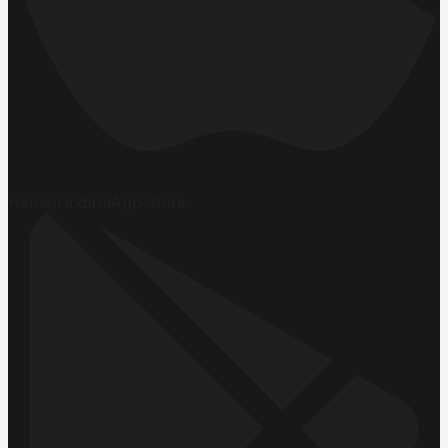
Hemen İndirin
App Store