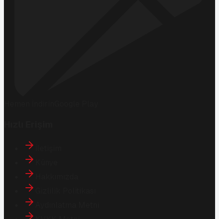
Hemen İndirin
Google Play
Hızlı Erişim
İletişim
Künye
Hakkımızda
Gizlilik Politikası
Aydınlatma Metni