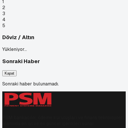
1
2
3
4
5
Döviz / Altın
Yükleniyor…
Sonraki Haber
Kapat
Sonraki haber bulunamadı.
PSM bankacılık, ödeme kuruluşları ve finans teknolojileri
alanında en iyi ve en güncel içerikleri sunar.