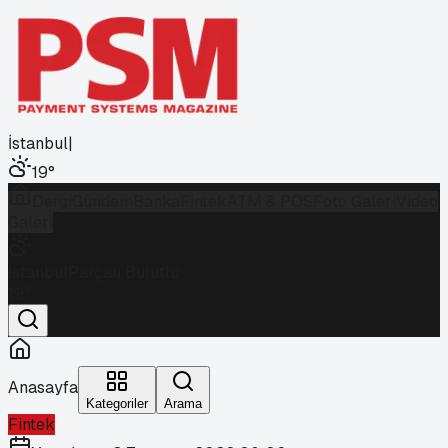
İstanbul
|
19
°
Dergi
Gündem
Banka
Fintek
ATM & POS
Foto Galeri
Video
Galeri
İstanbul
Parçalı Bulutlu
19
°
Anasayfa
Kategoriler
Arama
Fintek