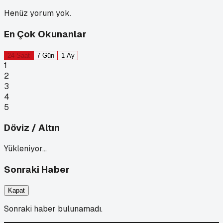
Henüz yorum yok.
En Çok Okunanlar
24 Saat
7 Gün
1 Ay
1
2
3
4
5
Döviz / Altın
Yükleniyor…
Sonraki Haber
Kapat
Sonraki haber bulunamadı.