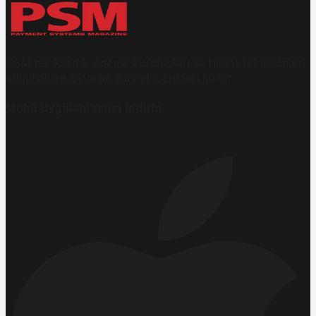
PSM bankacılık, ödeme kuruluşları ve finans teknolojileri
alanında en iyi ve en güncel içerikleri sunar.
Mobil Uygulamamızı İndirin