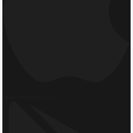
Hemen İndirin
App Store