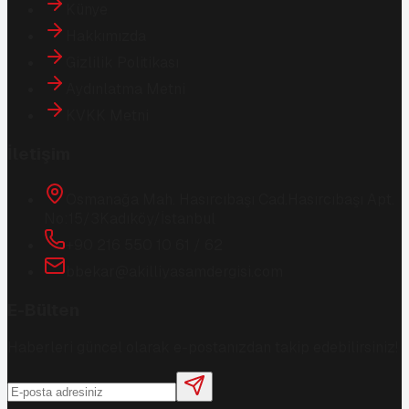
Künye
Hakkımızda
Gizlilik Politikası
Aydınlatma Metni
KVKK Metni
İletişim
Osmanağa Mah. Hasırcıbaşı Cad.
Hasırcıbaşı Apt.
No:15/3
Kadıköy/İstanbul
+90 216 550 10 61 / 62
bbekar@akilliyasamdergisi.com
E-Bülten
Haberleri güncel olarak e-postanızdan takip edebilirsiniz!